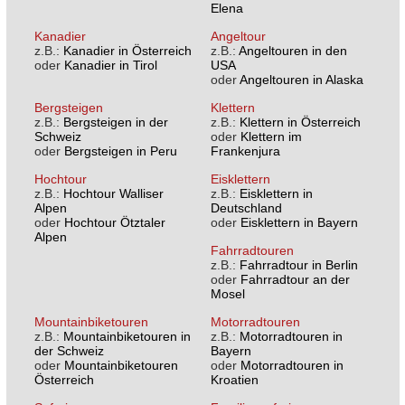
Elena
Kanadier
Angeltour
z.B.:
Kanadier in Österreich
z.B.:
Angeltouren in den
oder
Kanadier in Tirol
USA
oder
Angeltouren in Alaska
Bergsteigen
Klettern
z.B.:
Bergsteigen in der
z.B.:
Klettern in Österreich
Schweiz
oder
Klettern im
oder
Bergsteigen in Peru
Frankenjura
Hochtour
Eisklettern
z.B.:
Hochtour Walliser
z.B.:
Eisklettern in
Alpen
Deutschland
oder
Hochtour Ötztaler
oder
Eisklettern in Bayern
Alpen
Fahrradtouren
z.B.:
Fahrradtour in Berlin
oder
Fahrradtour an der
Mosel
Mountainbiketouren
Motorradtouren
z.B.:
Mountainbiketouren in
z.B.:
Motorradtouren in
der Schweiz
Bayern
oder
Mountainbiketouren
oder
Motorradtouren in
Österreich
Kroatien