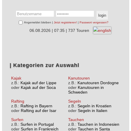
Angemeldet bleiben |
Jetzt registrieren!
|
Passwort vergessen?
06.08.2026 | 07:35 | 737 Touren
Kategorien zur Auswahl
Kajak
Kanutouren
z.B.:
Kajak auf der Lippe
z.B.:
Kanutouren Dordogne
oder
Kajak auf der Soca
oder
Kanutouren in
Schweden
Rafting
Segeln
z.B.:
Rafting in Bayern
z.B.:
Segeln in Kroatien
oder
Rafting auf der Isar
oder
Segeln in Italien
Surfen
Tauchen
z.B.:
Surfen in Portugal
z.B.:
Tauchen in Indonesien
oder
Surfen in Frankreich
oder
Tauchen in Santa