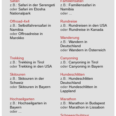
Safari
Familiensafari
z.B.:
Safari in der Serengeti
z.B.:
Familiensafari in
oder
Safari im Etosha
Namibia
Nationalpark
oder
...
Offroad-4x4
Rundreise
z.B.:
Selbstfahrersafari in
z.B.:
Rundreisen in den USA
Namibia
oder
Rundreise in Kanada
oder
Offroadreise in
Wanderung
Marokko
z.B.:
Wandern in
Deutschland
oder
Wandern in Österreich
Trekking
Canyoning
z.B.:
Trekking in Tirol
z.B.:
Canyoning in Tirol
oder
Trekking in den USA
oder
Canyoning in Bayern
Skitouren
Hundeschlitten
z.B.:
Skitouren in der
z.B.:
Hundeschlitten
Schweiz
Deutschland
oder
Skitouren in Bayern
oder
Hundeschlitten in
Lappland
Hochseilgarten
Marathon
z.B.:
Hochseilgarten in
z.B.:
Marathon in Budapest
Bayern
oder
Marathon in Lissabon
oder
...
Schneeschuhtour