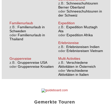
z.B.:
Schneeschuhtouren
Berner Oberland
oder
Schneeschuhtouren in
der Schweiz
Familienurlaub
Expedition
z.B.:
Familienurlaub in
z.B.:
Expedition Muztagh
Schweden
Ata
oder
Familienurlaub in
oder
Expedition Afrika
Thailand
Erlebnisreise
z.B.:
Erlebnisreisen Indien
oder
Erlebnisreisen Vietnam
Gruppenreise
Multi Activities
z.B.:
Gruppenreise USA
z.B.:
Verschiedene
oder
Gruppenreise Kroatien
Aktivitäten in Österreich
oder
Verschiedene
Aktivitäten in Italien
Gemerkte Touren