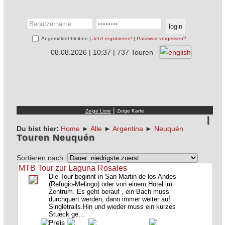
Angemeldet bleiben |
Jetzt registrieren!
|
Passwort vergessen?
08.08.2026 | 10:37 | 737 Touren
|
Du bist hier:
Home
►
Alle
►
Argentina
►
Neuquén
Touren Neuquén
Sortieren nach:
MTB Tour zur Laguna Rosales
Die Tour beginnt in San Martin de los Andes
(Refugio-Melingo) oder von einem Hotel im
Zentrum. Es geht berauf , ein Bach muss
durchquert werden, dann immer weiter auf
Singletrails.Hin und wieder muss ein kurzes
Stueck ge...