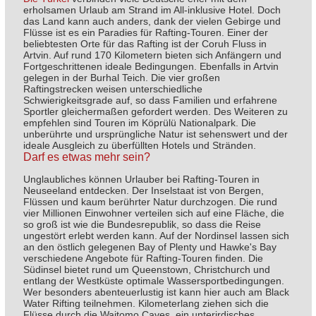
erholsamen Urlaub am Strand im All-inklusive Hotel. Doch
das Land kann auch anders, dank der vielen Gebirge und
Flüsse ist es ein Paradies für Rafting-Touren. Einer der
beliebtesten Orte für das Rafting ist der Coruh Fluss in
Artvin. Auf rund 170 Kilometern bieten sich Anfängern und
Fortgeschrittenen ideale Bedingungen. Ebenfalls in Artvin
gelegen in der Burhal Teich. Die vier großen
Raftingstrecken weisen unterschiedliche
Schwierigkeitsgrade auf, so dass Familien und erfahrene
Sportler gleichermaßen gefordert werden. Des Weiteren zu
empfehlen sind Touren im Köprülü Nationalpark. Die
unberührte und ursprüngliche Natur ist sehenswert und der
ideale Ausgleich zu überfüllten Hotels und Stränden.
Darf es etwas mehr sein?
Unglaubliches können Urlauber bei Rafting-Touren in
Neuseeland entdecken. Der Inselstaat ist von Bergen,
Flüssen und kaum berührter Natur durchzogen. Die rund
vier Millionen Einwohner verteilen sich auf eine Fläche, die
so groß ist wie die Bundesrepublik, so dass die Reise
ungestört erlebt werden kann. Auf der Nordinsel lassen sich
an den östlich gelegenen Bay of Plenty und Hawke's Bay
verschiedene Angebote für Rafting-Touren finden. Die
Südinsel bietet rund um Queenstown, Christchurch und
entlang der Westküste optimale Wassersportbedingungen.
Wer besonders abenteuerlustig ist kann hier auch am Black
Water Rifting teilnehmen. Kilometerlang ziehen sich die
Flüsse durch die Waitomo Caves, ein unterirdisches