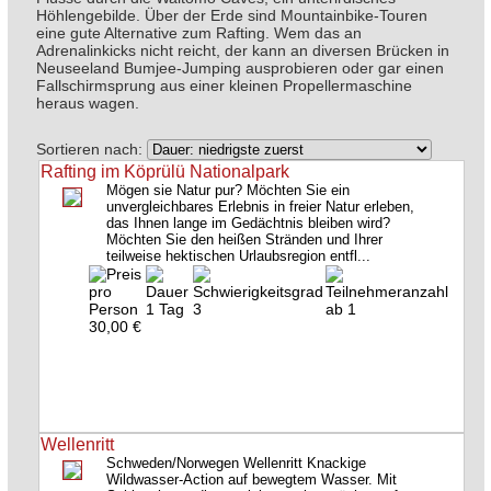
Höhlengebilde. Über der Erde sind Mountainbike-Touren
eine gute Alternative zum Rafting. Wem das an
Adrenalinkicks nicht reicht, der kann an diversen Brücken in
Neuseeland Bumjee-Jumping ausprobieren oder gar einen
Fallschirmsprung aus einer kleinen Propellermaschine
heraus wagen.
Sortieren nach:
Rafting im Köprülü Nationalpark
Mögen sie Natur pur? Möchten Sie ein
unvergleichbares Erlebnis in freier Natur erleben,
das Ihnen lange im Gedächtnis bleiben wird?
Möchten Sie den heißen Stränden und Ihrer
teilweise hektischen Urlaubsregion entfl...
1 Tag
3
ab 1
30,00 €
Wellenritt
Schweden/Norwegen Wellenritt Knackige
Wildwasser-Action auf bewegtem Wasser. Mit