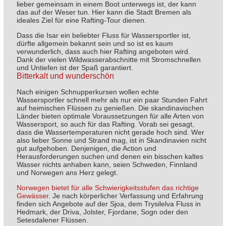
lieber gemeinsam in einem Boot unterwegs ist, der kann
das auf der Weser tun. Hier kann die Stadt Bremen als
ideales Ziel für eine Rafting-Tour dienen.
Dass die Isar ein beliebter Fluss für Wassersportler ist,
dürfte allgemein bekannt sein und so ist es kaum
verwunderlich, dass auch hier Rafting angeboten wird.
Dank der vielen Wildwasserabschnitte mit Stromschnellen
und Untiefen ist der Spaß garantiert.
Bitterkalt und wunderschön
Nach einigen Schnupperkursen wollen echte
Wassersportler schnell mehr als nur ein paar Stunden Fahrt
auf heimischen Flüssen zu genießen. Die skandinavischen
Länder bieten optimale Voraussetzungen für alle Arten von
Wassersport, so auch für das Rafting. Vorab sei gesagt,
dass die Wassertemperaturen nicht gerade hoch sind. Wer
also lieber Sonne und Strand mag, ist in Skandinavien nicht
gut aufgehoben. Denjenigen, die Action und
Herausforderungen suchen und denen ein bisschen kaltes
Wasser nichts anhaben kann, seien Schweden, Finnland
und Norwegen ans Herz gelegt.
Norwegen bietet für alle Schwierigkeitsstufen das richtige
Gewässer
. Je nach körperlicher Verfassung und Erfahrung
finden sich Angebote auf der Sjoa, dem Trysilelva Fluss in
Hedmark, der Driva, Jolster, Fjordane, Sogn oder den
Setesdalener Flüssen.