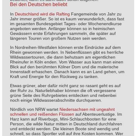
Bei den Deutschen beliebt
In
Deutschland wird die Rafting
Fangemeinde von Jahr zu
Jahr immer größer. So ist es kaum verwunderlich, dass fast
im gesamten Bundesgebiet Tages- oder Wochenendkurse
angeboten werden. Anfänger können so in heimischen
Gewässern erste Erfahrungen sammeln, die später auf
längeren Touren von großem Nutzen sein werden.
In Nordreihen-Westfalen können erste Eindrücke auf dem
Rhein gewonnen werden. In Nebenflüssen gibt es herrliche
Wildwassertouren, die dann behutsam am eigentlichen
Rheinufer in Köln enden. Vom Wasser aus kann man einen
Blick auf den berühmten Kölner Dom und die malerische
Innenstadt erhaschen. Danach kann es an Land gehen, um
Kraft und Energie für den Rückweg zu tanken.
Etwas grüner, aber dafür nicht ganz so rasant geht es auf
der Ruhr zu. Naturliebhaber können die oft vergessene
grüne Seite des Ruhrgebietes entdecken und nebenbei
noch einige Wildwasserabschnitte durchqueren.
Nördlich von NRW wartet
Niedersachsen mit ungeahnt
schnellen und reißenden Flüssen
auf Abenteuerlustige. Im
Harz kann auf Riverbugs, Mini-Schlauchbooten für eine
Person, die wilde Natur mitten in Deutschland durchfahren
und entdeckt werden. Die kleinen Boote sind wendig und
schnell, so dass Sportler voll auf ihre Kosten kommen. Wer