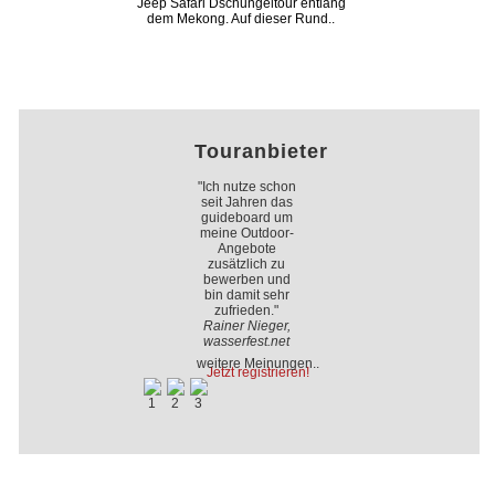
Jeep Safari Dschungeltour entlang
dem Mekong. Auf dieser Rund..
Touranbieter
"Ich nutze schon
seit Jahren das
guideboard um
meine Outdoor-
Angebote
zusätzlich zu
bewerben und
bin damit sehr
zufrieden."
Rainer Nieger,
wasserfest.net
weitere Meinungen..
Jetzt registrieren!