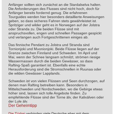
Anfänger sollten sich zunächst an die Stardalselva halten.
Die Anforderungen des Flusses sind nicht hoch, doch für
Anfänger bereits fordernd genug. Die erfahrenen
Tourguides werden hier besonders detaillierte Anweisungen
geben, so dass sicheres Fahren stets gewährleistet ist.
Spritziger und wilder geht es in Norwegen auf der Jolstra
oder Stranda zu. Die beiden Flüsse sind mit
anspruchsvollen, engen und schnellen Passagen gespickt
und verlangen auch Fortgeschrittenen einiges ab.
Das finnische Pendant zu Jolstra und Stranda sind
Tornionjoki und Muonionjoki. Beide Flüsse liegen auf der
Grenze zwischen Finnland und Schweden. Im April und
Mai, wenn der Schnee langsam schmilzt, strömen riesige
Wassermassen durch die beiden Gewässer, so dass
Rafting-Spaß garantiert ist. Ebenfalls eine echte
Herausforderung sind die Stromschnellen in Ruunaa oder
die wilden Gewässer Lapplands.
Schweden ist von vielen Flüssen und Seen durchzogen, auf
denen man Rafting betreiben kann. Besonders in
Mittelschweden und Nordschweden, wo die Gebirge etwas
höher sind, lassen sich tolle Angebote finden. Zu
empfehlende Flüsse sind der
Torne älv, der Kalixälven oder
der Lule älv.
Der Geheimtipp
Die Türkei
verbinden viele Deutsche eher mit dem