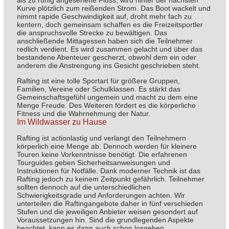
als zu ruhig angesehene Fluss, wird hinter der nächsten
Kurve plötzlich zum reißenden Strom. Das Boot wackelt und
nimmt rapide Geschwindigkeit auf, droht mehr fach zu
kentern, doch gemeinsam schaffen es die Freizeitsportler
die anspruchsvolle Strecke zu bewältigen. Das
anschließende Mittagessen haben sich die Teilnehmer
redlich verdient. Es wird zusammen gelacht und über das
bestandene Abenteuer gescherzt, obwohl dem ein oder
anderem die Anstrengung ins Gesicht geschrieben steht.
Rafting ist eine tolle Sportart für größere Gruppen,
Familien, Vereine oder Schulklassen. Es stärkt das
Gemeinschaftsgefühl ungemein und macht zu dem eine
Menge Freude. Des Weiteren fördert es die körperliche
Fitness und die Wahrnehmung der Natur.
Im Wildwasser zu Hause
Rafting ist actionlastig und verlangt den Teilnehmern
körperlich eine Menge ab. Dennoch werden für kleinere
Touren keine Vorkenntnisse benötigt. Die erfahrenen
Tourguides geben Sicherheitsanweisungen und
Instruktionen für Notfälle. Dank moderner Technik ist das
Rafting jedoch zu keinem Zeitpunkt gefährlich. Teilnehmer
sollten dennoch auf die unterschiedlichen
Schwierigkeitsgrade und Anforderungen achten. Wir
unterteilen die Raftingangebote daher in fünf verschieden
Stufen und die jeweiligen Anbieter weisen gesondert auf
Voraussetzungen hin. Sind die grundlegenden Aspekte
beachtet, kann es dann auch schon losgehen.