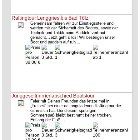
Raftingtour Lenggries bis Bad Tölz
Gemeinsam fahren wir zur Einstiegsstelle und
werden mit der Sicherheit des Bootes, sowie der
Technik und Taktik beim Paddeln vertraut
gemacht. Jetzt geht´s los! Wir besteigen unser
Boot und paddeln auf ruhi...
3 Std.
1
ab 1
39,00 €
Junggesell(inn)enabschied Bootstour
Feier mit Deinen Freunden das letzte mal in
„Freiheit“ bei einer actiongeladenen Raftingtour die
es in sich hat. Bei diesem spritzigen
Sommerspaß bleibt bestimmt keiner trocken.
Entlang der Fluß...
3 Std.
3
100