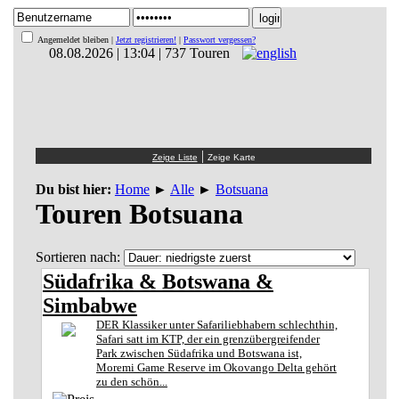
Angemeldet bleiben |
Jetzt registrieren!
|
Passwort vergessen?
08.08.2026 | 13:04 | 737 Touren
|
Du bist hier:
Home
►
Alle
►
Botsuana
Touren Botsuana
Sortieren nach:
Südafrika & Botswana &
Simbabwe
DER Klassiker unter Safariliebhabern schlechthin,
Safari satt im KTP, der ein grenzübergreifender
Park zwischen Südafrika und Botswana ist,
Moremi Game Reserve im Okovango Delta gehört
zu den schön...