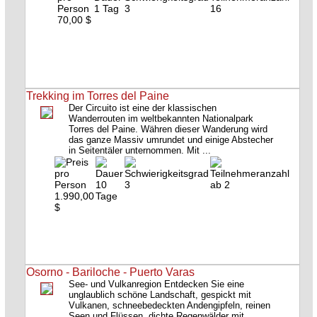
1 Tag
3
16
70,00 $
Trekking im Torres del Paine
Der Circuito ist eine der klassischen
Wanderrouten im weltbekannten Nationalpark
Torres del Paine. Währen dieser Wanderung wird
das ganze Massiv umrundet und einige Abstecher
in Seitentäler unternommen. Mit ...
10
3
ab 2
1.990,00
Tage
$
Osorno - Bariloche - Puerto Varas
See- und Vulkanregion Entdecken Sie eine
unglaublich schöne Landschaft, gespickt mit
Vulkanen, schneebedeckten Andengipfeln, reinen
Seen und Flüssen, dichte Regenwälder mit