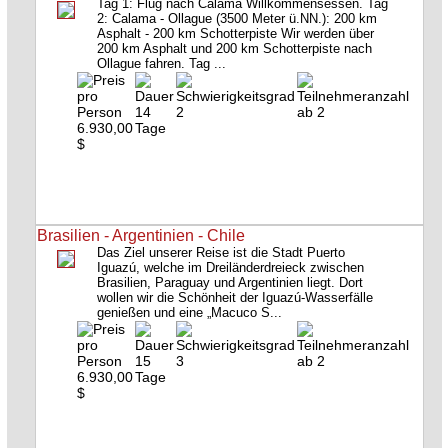
Tag 1: Flug nach Calama Willkommensessen. Tag
2: Calama - Ollague (3500 Meter ü.NN.): 200 km
Asphalt - 200 km Schotterpiste Wir werden über
200 km Asphalt und 200 km Schotterpiste nach
Ollague fahren. Tag ...
14
2
ab 2
6.930,00
Tage
$
Brasilien - Argentinien - Chile
Das Ziel unserer Reise ist die Stadt Puerto
Iguazú, welche im Dreiländerdreieck zwischen
Brasilien, Paraguay und Argentinien liegt. Dort
wollen wir die Schönheit der Iguazú-Wasserfälle
genießen und eine „Macuco S...
15
3
ab 2
6.930,00
Tage
$