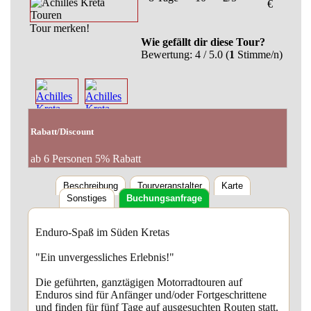
€
Tour merken!
Wie gefällt dir diese Tour?
Bewertung:
4
/ 5.0 (
1
Stimme/n)
Rabatt/Discount
ab 6 Personen 5% Rabatt
Beschreibung
Tourveranstalter
Karte
Sonstiges
Buchungsanfrage
Enduro-Spaß im Süden Kretas
"Ein unvergessliches Erlebnis!"
Die geführten, ganztägigen Motorradtouren auf
Enduros sind für Anfänger und/oder Fortgeschrittene
und finden für fünf Tage auf ausgesuchten Routen statt.