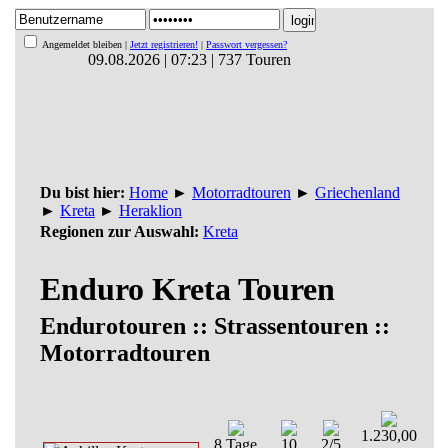
Angemeldet bleiben |
Jetzt registrieren!
|
Passwort vergessen?
09.08.2026 | 07:23 | 737 Touren
Du bist hier:
Home
►
Motorradtouren
►
Griechenland
►
Kreta
►
Heraklion
Regionen zur Auswahl:
Kreta
Enduro Kreta Touren
Endurotouren :: Strassentouren ::
Motorradtouren
1.230,00
8 Tage
10
2/5