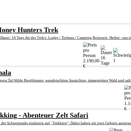
 Honey Hunters Trek
 Dauer: 16 Tage Art des Trek's: Lodge / Teehaus / Camping Reisezeit: Herbst - nur
16
1
2.190,00
Tage
€
hala
Kangra Tal.Wilde Bergblumen, wunderschöne Aussichten, immergrüner Wald und saftig
1.1
€
kking - Abenteuer Zelt Safari
t der Schwerpunkt eindeutig auf „Trekking“. Dabei haben wir zwei Gebiete ausgesuch