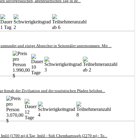
en unvergesslichen, abenteuerlichen Tag in de...
1 Tag
2
ab 6
umrundet und einige Abstecher in Seitentäler unternommen. Mit ...
10
3
ab 2
1.990,00
Tage
$
 fernab der Zivilsation und der touristischen Pfaden belohnt...
12
4
8
3.070,00
Tage
$
Imlil (1700 m) 4.Tag: Imlil - Sidi Chemharrough (2270 m) - To...