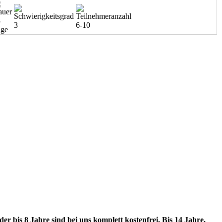
8
3
6-10
age
r bis 8 Jahre sind bei uns komplett kostenfrei. Bis 14 Jahre,