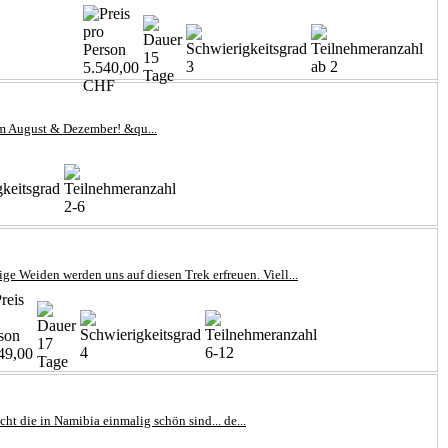
15
3
ab 2
5.540,00
Tage
CHF
 im August & Dezember! &qu...
2-6
e Weiden werden uns auf diesen Trek erfreuen. Viell...
17
4
6-12
49,00
Tage
t die in Namibia einmalig schön sind... de...