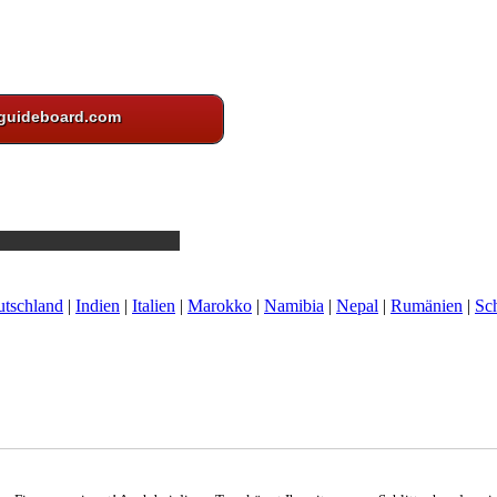
guideboard.com
tschland
|
Indien
|
Italien
|
Marokko
|
Namibia
|
Nepal
|
Rumänien
|
Sc