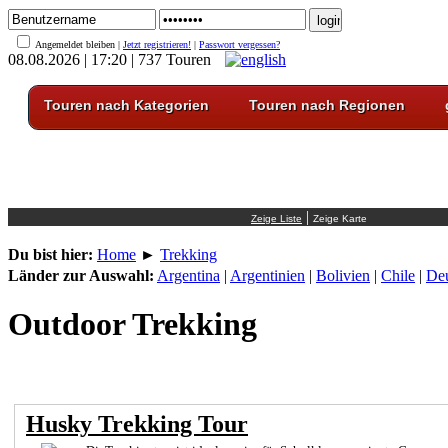
Angemeldet bleiben |
Jetzt registrieren!
|
Passwort vergessen?
08.08.2026 | 17:20 | 737 Touren
Touren nach Kategorien
Touren nach Regionen
|
Du bist hier:
Home
►
Trekking
Länder zur Auswahl:
Argentina
|
Argentinien
|
Bolivien
|
Chile
|
Deu
Outdoor Trekking
Husky Trekking Tour