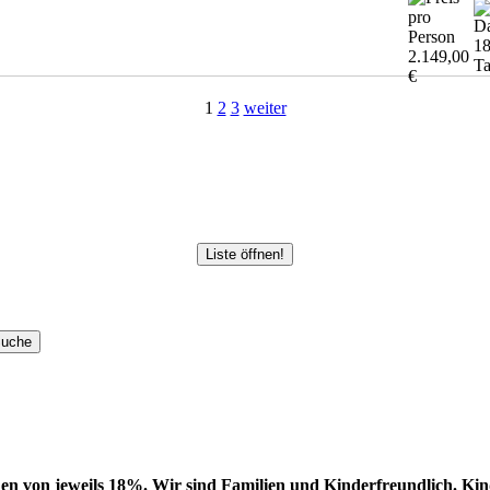
1
2.149,00
T
€
1
2
3
weiter
Liste öffnen!
en von jeweils 18%. Wir sind Familien und Kinderfreundlich. Kinde