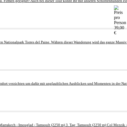
u. Firmen geeignet! Auch bei dieser Tour könnt Ihr mit unseren Schlittenhunden ein
39,00
€
ten Nationalpark Torres del Paine. Währen dieser Wanderung wird das ganze Massiv 
omfort verzichten um dafür mit unglaublichen Ausblicken und Momenten in der Natur
 Marrakech - Imouglad - Tamsoult (2250 m) 3. Tag: Tamsoult (2250 m) Col Mezzik - 