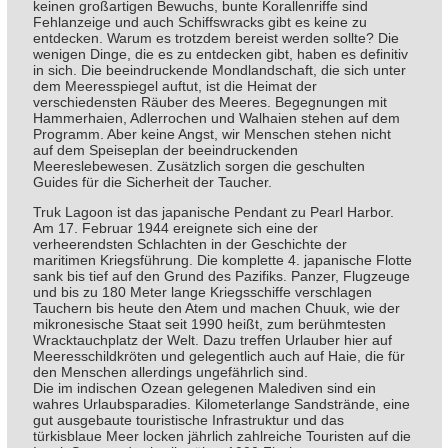
keinen großartigen Bewuchs, bunte Korallenriffe sind
Fehlanzeige und auch Schiffswracks gibt es keine zu
entdecken. Warum es trotzdem bereist werden sollte? Die
wenigen Dinge, die es zu entdecken gibt, haben es definitiv
in sich. Die beeindruckende Mondlandschaft, die sich unter
dem Meeresspiegel auftut, ist die Heimat der
verschiedensten Räuber des Meeres. Begegnungen mit
Hammerhaien, Adlerrochen und Walhaien stehen auf dem
Programm. Aber keine Angst, wir Menschen stehen nicht
auf dem Speiseplan der beeindruckenden
Meereslebewesen. Zusätzlich sorgen die geschulten
Guides für die Sicherheit der Taucher.
Truk Lagoon ist das japanische Pendant zu Pearl Harbor.
Am 17. Februar 1944 ereignete sich eine der
verheerendsten Schlachten in der Geschichte der
maritimen Kriegsführung. Die komplette 4. japanische Flotte
sank bis tief auf den Grund des Pazifiks. Panzer, Flugzeuge
und bis zu 180 Meter lange Kriegsschiffe verschlagen
Tauchern bis heute den Atem und machen Chuuk, wie der
mikronesische Staat seit 1990 heißt, zum berühmtesten
Wracktauchplatz der Welt. Dazu treffen Urlauber hier auf
Meeresschildkröten und gelegentlich auch auf Haie, die für
den Menschen allerdings ungefährlich sind.
Die im indischen Ozean gelegenen Malediven sind ein
wahres Urlaubsparadies. Kilometerlange Sandstrände, eine
gut ausgebaute touristische Infrastruktur und das
türkisblaue Meer locken jährlich zahlreiche Touristen auf die