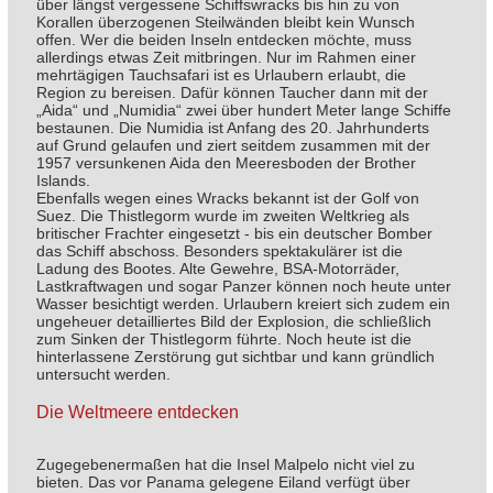
über längst vergessene Schiffswracks bis hin zu von
Korallen überzogenen Steilwänden bleibt kein Wunsch
offen. Wer die beiden Inseln entdecken möchte, muss
allerdings etwas Zeit mitbringen. Nur im Rahmen einer
mehrtägigen Tauchsafari ist es Urlaubern erlaubt, die
Region zu bereisen. Dafür können Taucher dann mit der
„Aida“ und „Numidia“ zwei über hundert Meter lange Schiffe
bestaunen. Die Numidia ist Anfang des 20. Jahrhunderts
auf Grund gelaufen und ziert seitdem zusammen mit der
1957 versunkenen Aida den Meeresboden der Brother
Islands.
Ebenfalls wegen eines Wracks bekannt ist der Golf von
Suez. Die Thistlegorm wurde im zweiten Weltkrieg als
britischer Frachter eingesetzt - bis ein deutscher Bomber
das Schiff abschoss. Besonders spektakulärer ist die
Ladung des Bootes. Alte Gewehre, BSA-Motorräder,
Lastkraftwagen und sogar Panzer können noch heute unter
Wasser besichtigt werden. Urlaubern kreiert sich zudem ein
ungeheuer detailliertes Bild der Explosion, die schließlich
zum Sinken der Thistlegorm führte. Noch heute ist die
hinterlassene Zerstörung gut sichtbar und kann gründlich
untersucht werden.
Die Weltmeere entdecken
Zugegebenermaßen hat die Insel Malpelo nicht viel zu
bieten. Das vor Panama gelegene Eiland verfügt über