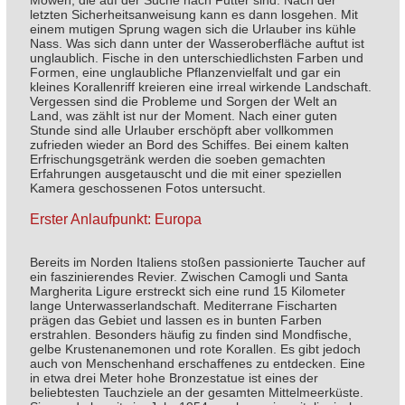
Möwen, die auf der Suche nach Futter sind. Nach der
letzten Sicherheitsanweisung kann es dann losgehen. Mit
einem mutigen Sprung wagen sich die Urlauber ins kühle
Nass. Was sich dann unter der Wasseroberfläche auftut ist
unglaublich. Fische in den unterschiedlichsten Farben und
Formen, eine unglaubliche Pflanzenvielfalt und gar ein
kleines Korallenriff kreieren eine irreal wirkende Landschaft.
Vergessen sind die Probleme und Sorgen der Welt an
Land, was zählt ist nur der Moment. Nach einer guten
Stunde sind alle Urlauber erschöpft aber vollkommen
zufrieden wieder an Bord des Schiffes. Bei einem kalten
Erfrischungsgetränk werden die soeben gemachten
Erfahrungen ausgetauscht und die mit einer speziellen
Kamera geschossenen Fotos untersucht.
Erster Anlaufpunkt: Europa
Bereits im Norden Italiens stoßen passionierte Taucher auf
ein faszinierendes Revier. Zwischen Camogli und Santa
Margherita Ligure erstreckt sich eine rund 15 Kilometer
lange Unterwasserlandschaft. Mediterrane Fischarten
prägen das Gebiet und lassen es in bunten Farben
erstrahlen. Besonders häufig zu finden sind Mondfische,
gelbe Krustenanemonen und rote Korallen. Es gibt jedoch
auch von Menschenhand erschaffenes zu entdecken. Eine
in etwa drei Meter hohe Bronzestatue ist eines der
beliebtesten Tauchziele an der gesamten Mittelmeerküste.