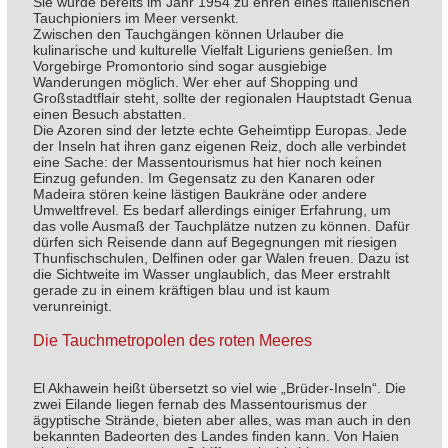
Sie wurde bereits im Jahr 1954 zu ehren eines italienischen
Tauchpioniers im Meer versenkt.
Zwischen den Tauchgängen können Urlauber die
kulinarische und kulturelle Vielfalt Liguriens genießen. Im
Vorgebirge Promontorio sind sogar ausgiebige
Wanderungen möglich. Wer eher auf Shopping und
Großstadtflair steht, sollte der regionalen Hauptstadt Genua
einen Besuch abstatten.
Die Azoren sind der letzte echte Geheimtipp Europas. Jede
der Inseln hat ihren ganz eigenen Reiz, doch alle verbindet
eine Sache: der Massentourismus hat hier noch keinen
Einzug gefunden. Im Gegensatz zu den Kanaren oder
Madeira stören keine lästigen Baukräne oder andere
Umweltfrevel. Es bedarf allerdings einiger Erfahrung, um
das volle Ausmaß der Tauchplätze nutzen zu können. Dafür
dürfen sich Reisende dann auf Begegnungen mit riesigen
Thunfischschulen, Delfinen oder gar Walen freuen. Dazu ist
die Sichtweite im Wasser unglaublich, das Meer erstrahlt
gerade zu in einem kräftigen blau und ist kaum
verunreinigt.
Die Tauchmetropolen des roten Meeres
El Akhawein heißt übersetzt so viel wie „Brüder-Inseln“. Die
zwei Eilande liegen fernab des Massentourismus der
ägyptische Strände, bieten aber alles, was man auch in den
bekannten Badeorten des Landes finden kann. Von Haien