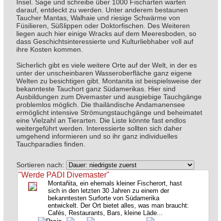
Insel. Sage und schreibe über 1000 Fischarten warten
darauf, entdeckt zu werden. Unter anderem bestaunen
Taucher Mantas, Walhaie und riesige Schwärme von
Füsilieren, Süßlippen oder Doktorfischen. Des Weiteren
liegen auch hier einige Wracks auf dem Meeresboden, so
dass Geschichtsinteressierte und Kulturliebhaber voll auf
ihre Kosten kommen.
Sicherlich gibt es viele weitere Orte auf der Welt, in der es
unter der unscheinbaren Wasseroberfläche ganz eigene
Welten zu besichtigen gibt. Montanita ist beispielsweise der
bekannteste Tauchort ganz Südamerikas. Hier sind
Ausbildungen zum Divemaster und ausgiebige Tauchgänge
problemlos möglich. Die thailändische Andamanensee
ermöglicht intensive Strömungstauchgänge und beheimatet
eine Vielzahl an Tierarten. Die Liste könnte fast endlos
weitergeführt werden. Interessierte sollten sich daher
umgehend informieren und so ihr ganz individuelles
Tauchparadies finden.
Sortieren nach:
"Werde PADI Divemaster"
Montañita, ein ehemals kleiner Fischerort, hast
sich in den letzten 30 Jahren zu einem der
bekanntesten Surforte von Südamerika
entwickelt. Der Ort bietet alles, was man braucht:
Cafés, Restaurants, Bars, kleine Läde...