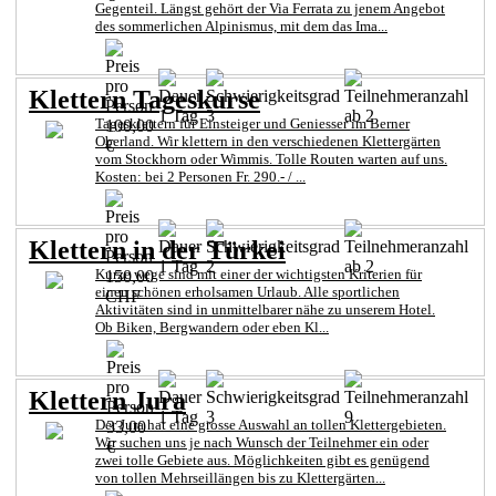
Gegenteil. Längst gehört der Via Ferrata zu jenem Angebot
des sommerlichen Alpinismus, mit dem das Ima...
Klettern Tageskurse
1 Tag
3
ab 2
Tagesklettern für Einsteiger und Geniesser im Berner
100,00
Oberland. Wir klettern in den verschiedenen Klettergärten
€
vom Stockhorn oder Wimmis. Tolle Routen warten auf uns.
Kosten: bei 2 Personen Fr. 290.- / ...
Klettern in der Türkei
1 Tag
2
ab 2
Kurze wege sind mit einer der wichtigsten Kriterien für
150,00
einen schönen erholsamen Urlaub. Alle sportlichen
CHF
Aktivitäten sind in unmittelbarer nähe zu unserem Hotel.
Ob Biken, Bergwandern oder eben Kl...
Klettern Jura
1 Tag
3
9
Der Jura hat eine grosse Auswahl an tollen Klettergebieten.
33,00
Wir suchen uns je nach Wunsch der Teilnehmer ein oder
€
zwei tolle Gebiete aus. Möglichkeiten gibt es genügend
von tollen Mehrseillängen bis zu Klettergärten...