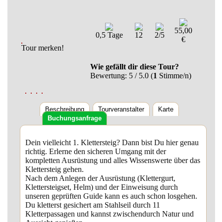
55,00
0,5 Tage
12
2/5
€
Tour merken!
Wie gefällt dir diese Tour?
Bewertung:
5
/ 5.0 (
1
Stimme/n)
Beschreibung
Tourveranstalter
Karte
Buchungsanfrage
Dein vielleicht 1. Klettersteig? Dann bist Du hier genau
richtig. Erlerne den sicheren Umgang mit der
kompletten Ausrüstung und alles Wissenswerte über das
Klettersteig gehen.
Nach dem Anlegen der Ausrüstung (Klettergurt,
Klettersteigset, Helm) und der Einweisung durch
unseren geprüften Guide kann es auch schon losgehen.
Du kletterst gesichert am Stahlseil durch 11
Kletterpassagen und kannst zwischendurch Natur und