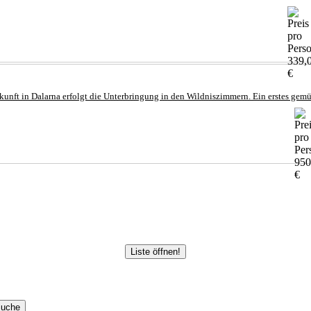
339,
€
nkunft in Dalarna erfolgt die Unterbringung in den Wildniszimmern. Ein erstes gemüt
950
€
Liste öffnen!