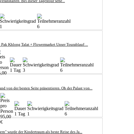
ranstalten. Bei dieser Tagestour sehe...
1
6
 Pak Khlong Talat + Flowermarket Unser Tourablauf:...
1 Tag
3
6
5,00
d von der besten Seite präsentieren. Ob der Palast von...
1 Tag
1
6
95,00
€
 wurde der Kindertraum als beste Reise des Ja...