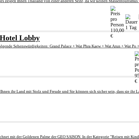
s zeigen Ihnen Thailand von einer anderen Seite, da wir keinen Massentourismus ve
1 Tag
110,00
€
 Hotel Lobby
folgende Sehenswürdigkeiten: Grand Palace + Wat Phra Kaew + Wat Arun + Wat Po +
9
€
n ihr Land mit Stolz und Freude und Sie können sich sicher sein, dass sie ihr Lan
t mit der Goldenen Palme der GEO SAISON. In der Kategorie "Reisen mit Kindern"