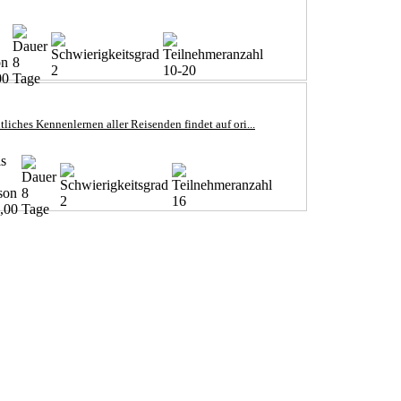
8
2
10-20
00
Tage
liches Kennenlernen aller Reisenden findet auf ori...
8
2
16
,00
Tage