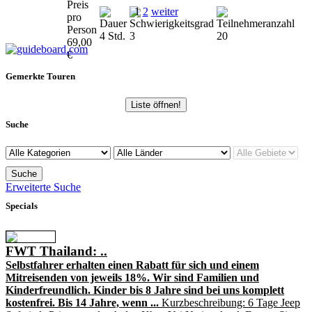
1
2
weiter
4 Std.
3
20
69,00
€
Gemerkte Touren
Liste öffnen!
Suche
Erweiterte Suche
Specials
FWT Thailand: ..
Selbstfahrer erhalten einen Rabatt für sich und einem
Mitreisenden von jeweils 18%. Wir sind Familien und
Kinderfreundlich. Kinder bis 8 Jahre sind bei uns komplett
kostenfrei. Bis 14 Jahre, wenn ...
Kurzbeschreibung: 6 Tage Jeep