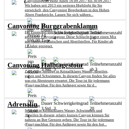
Canyoningkurs Hohe Alpen 16.09.2017 bis 30.09.2017
€
Wir haben seit 2013 ein weiteres Highlight für Sie
entwickelt, den Canyoning Begeherkurs in den Hohen
Alpen Frankreichs. Lassen Sie sich währen...
Canyoning Burggrabenklamm
Für Einsteiger und leicht Fortgeschrittene perfekt
14
geeignete Canyoningtour. Diese Schlucht bietet einen Mix
4
1-6
919,00
Tage
aus Sprüngen, Rutschen und Abseilstellen. Für Kinder ab
€
12 Jahre geeignet.
Canyoning Halbtagestour
3 Std.
3
ab 3
Zahlreiche Sprünge in Kristallklares Wasser, Abseilen,
65,00
gehen und Schwimmen. In diesem Canyon finden Sie alles
€
was ein Abenteurer erwartet. Die Tour ist für jedermann
(Frau) machbar. Für den Anfänger sowie für d...
Adrenalin
3 Std.
3
20
Sprünge in Kristallklares Wasser, Schwimmen und
58,00
Abseilen In diesem, relativ kurzen Canyon können Sie
€
nahezu an Ihre Grenzen gehen. Die Tour ist für jedermann
(Frau) machbar. Für den Anfänger sowie für den fort...