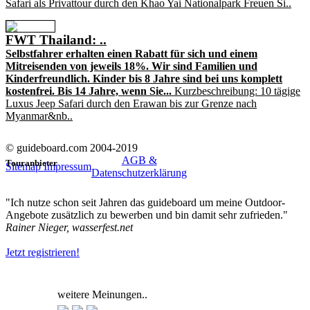
Safari als Privattour durch den Khao Yai Nationalpark Freuen Si..
FWT Thailand: ..
Selbstfahrer erhalten einen Rabatt für sich und einem
Mitreisenden von jeweils 18%. Wir sind Familien und
Kinderfreundlich. Kinder bis 8 Jahre sind bei uns komplett
kostenfrei. Bis 14 Jahre, wenn Sie...
Kurzbeschreibung: 10 tägige
Luxus Jeep Safari durch den Erawan bis zur Grenze nach
Myanmar&nb..
© guideboard.com 2004-2019
AGB &
Touranbieter
Sitemap
Impressum
Datenschutzerklärung
"Ich nutze schon seit Jahren das guideboard um meine Outdoor-
Angebote zusätzlich zu bewerben und bin damit sehr zufrieden."
Rainer Nieger, wasserfest.net
Jetzt registrieren!
weitere Meinungen..