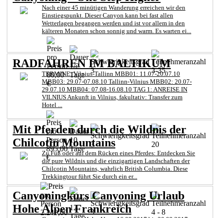
Nach einer 45 minütigen Wanderung erreichen wir den
Einstiegspunkt. Dieser Canyon kann bei fast allen
Wetterlagen begangen werden und ist vor allem in den
kälteren Monaten schon sonnig und warm. Es warten ei...
RADFAHREN IM BALTIKUM
1/2
3
3-35
TERMINE: Vilnius-Tallinn MBB01: 11.07-20.07.10
80,00
Tage
MBB03: 29.07-07.08.10 Tallinn-Vilnius MBB02: 20.07-
€
29.07.10 MBB04: 07.08-16.08.10 TAG 1: ANREISE IN
VILNIUS Ankunft in Vilnius, fakultativ: Transfer zum
Hotel ...
Mit Pferden durch die Wildnis der
10
Chilcotin Mountains
3
20
895,00
Tage
Zu Fuß oder auf dem Rücken eines Pferdes: Entdecken Sie
€
die pure Wildnis und die einzigartigen Landschaften der
Chilcotin Mountains, wahrlich British Columbia. Diese
Trekkingtour führt Sie durch ein er...
Canyoningkurs Canyoning Urlaub
Hohe Alpen Frankreich
12
3
4 - 8
2.240,00
Tage