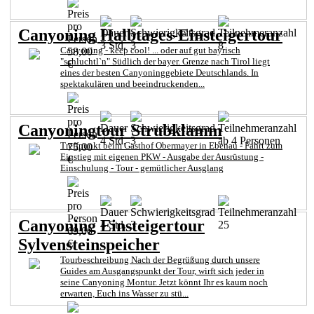
Canyoning Halbtages-Einsteigertour
3 Std.
3
8
Canyoning - keep cool! ... oder auf gut bayrisch
58,00
"schluchtl`n" Südlich der bayer. Grenze nach Tirol liegt
€
eines der besten Canyoninggebiete Deutschlands. In
spektakulären und beeindruckenden...
Canyoningtour Strubklamm
4 Std.
3
ab 4 Personen
Treffpunkt beim Gasthof Obermayer in Ebenau - Fahrt zum
75,00
Einstieg mit eigenen PKW - Ausgabe der Ausrüstung -
€
Einschulung - Tour - gemütlicher Ausglang
Canyoning Einsteigertour
4 Std.
3
25
69,00
Sylvensteinspeicher
€
Tourbeschreibung Nach der Begrüßung durch unsere
Guides am Ausgangspunkt der Tour, wirft sich jeder in
seine Canyoning Montur. Jetzt könnt Ihr es kaum noch
erwarten, Euch ins Wasser zu stü...