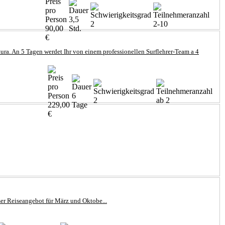
3,5
2
2-10
90,00
Std.
€
ra. An 5 Tagen werdet Ihr von einem professionellen Surflehrer-Team a 4
6
2
ab 2
229,00
Tage
€
ser Reiseangebot für März und Oktobe...