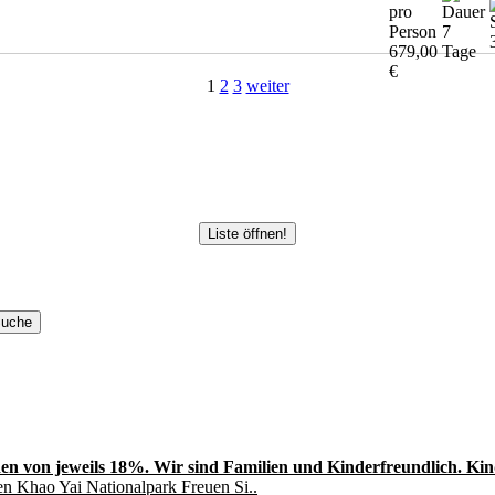
7
679,00
Tage
€
1
2
3
weiter
Liste öffnen!
en von jeweils 18%. Wir sind Familien und Kinderfreundlich. Kinde
en Khao Yai Nationalpark Freuen Si..