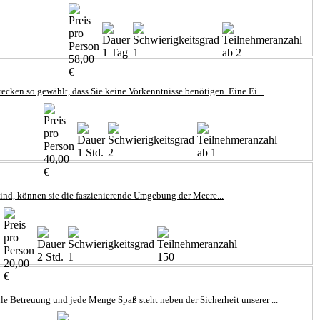
1 Tag
1
ab 2
58,00
€
cken so gewählt, dass Sie keine Vorkenntnisse benötigen. Eine Ei...
1 Std.
2
ab 1
40,00
€
ind, können sie die faszienierende Umgebung der Meere...
2 Std.
1
150
20,00
€
le Betreuung und jede Menge Spaß steht neben der Sicherheit unserer ...