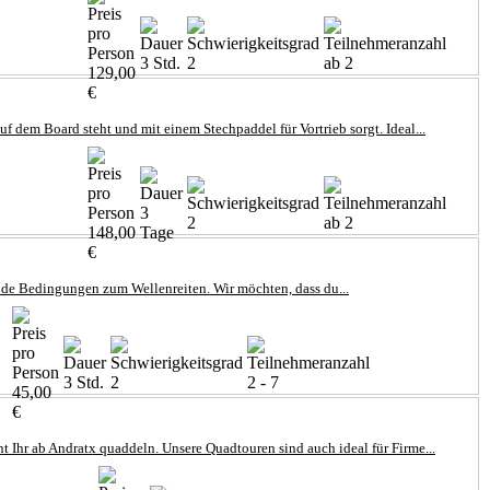
3 Std.
2
ab 2
129,00
€
 dem Board steht und mit einem Stechpaddel für Vortrieb sorgt. Ideal...
3
2
ab 2
148,00
Tage
€
gende Bedingungen zum Wellenreiten. Wir möchten, dass du...
3 Std.
2
2 - 7
45,00
€
 Ihr ab Andratx quaddeln. Unsere Quadtouren sind auch ideal für Firme...