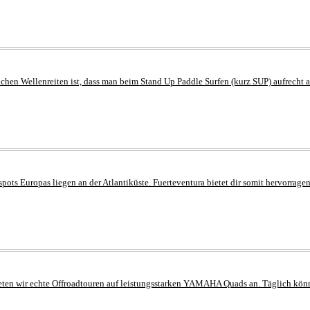
en Wellenreiten ist, dass man beim Stand Up Paddle Surfen (kurz SUP) aufrecht auf
spots Europas liegen an der Atlantiküste. Fuerteventura bietet dir somit hervorra
ieten wir echte Offroadtouren auf leistungsstarken YAMAHA Quads an. Täglich könnt