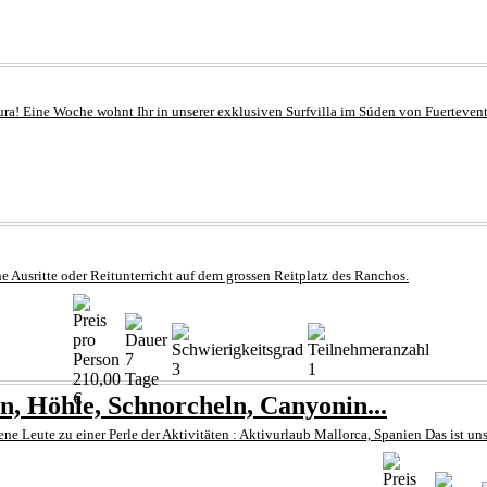
! Eine Woche wohnt Ihr in unserer exklusiven Surfvilla im Súden von Fuerteventu
e Ausritte oder Reitunterricht auf dem grossen Reitplatz des Ranchos.
7
3
1
210,00
Tage
€
, Höhle, Schnorcheln, Canyonin...
e Leute zu einer Perle der Aktivitäten : Aktivurlaub Mallorca, Spanien Das ist un