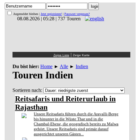
Angemeldet bleiben |
Jetzt registrieren!
|
Passwort vergessen?
08.08.2026 | 05:28 | 737 Touren
|
Du bist hier:
Home
►
Alle
►
Indien
Touren Indien
Sortieren nach:
Reitsafaris und Reiterurlaub in
Rajasthan
Unsere Reitsafaris führen durch die Aravalli-Berge
bis hinunter in die Wüste Thar und in die
Chambal-Ebene, die geografisch bereits zu Malwa
gehört. Unsere Reitsafaris sind primär darauf
ausgerichtet unseren Gästen...