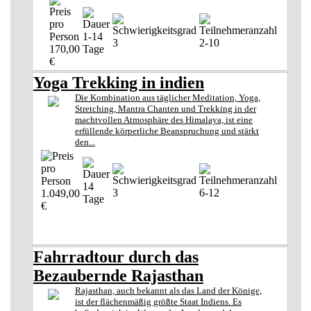
1-14
3
2-10
170,00
Tage
€
Yoga Trekking in indien
Die Kombination aus täglicher Meditation, Yoga,
Stretching, Mantra Chanten und Trekking in der
machtvollen Atmosphäre des Himalaya, ist eine
erfüllende körperliche Beanspruchung und stärkt
den...
14
3
6-12
1.049,00
Tage
€
Fahrradtour durch das
Bezaubernde Rajasthan
Rajasthan, auch bekannt als das Land der Könige,
ist der flächenmäßig größte Staat Indiens. Es