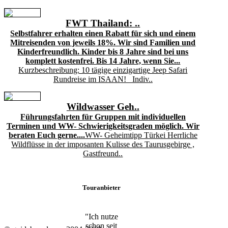
FWT Thailand: ..
Selbstfahrer erhalten einen Rabatt für sich und einem
Mitreisenden von jeweils 18%. Wir sind Familien und
Kinderfreundlich. Kinder bis 8 Jahre sind bei uns
komplett kostenfrei. Bis 14 Jahre, wenn Sie...
Kurzbeschreibung: 10 tägige einzigartige Jeep Safari
Rundreise im ISAAN! Indiv..
Wildwasser Geh..
Führungsfahrten für Gruppen mit individuellen
Terminen und WW- Schwierigkeitsgraden möglich. Wir
beraten Euch gerne....
WW- Geheimtipp Türkei Herrliche
Wildflüsse in der imposanten Kulisse des Taurusgebirge ,
Gastfreund..
Touranbieter
"Ich nutze
schon seit