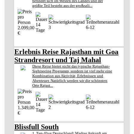
befindet sich im Westen des Landes und der
größte Teil besteht aus der gro&szli...
14
3
6-12
2.099,00
Tage
€
Erlebnis Reise Rajasthan mit Goa
Strandresort und Taj Mahal
Diese Reise bietet nicht das typische Rajasthan-
Sightseeing Programm, sondern ist viel mehr eine
Kombination aus Aktivität, Erlebnissen und
Abenteuer. Natürlich werden wir die schönsten
Orte Rajast...
14
2
6-12
1.349,00
Tage
€
Blissfull South
1. Tag- Flug Deutschland/ Madras Ankunft am