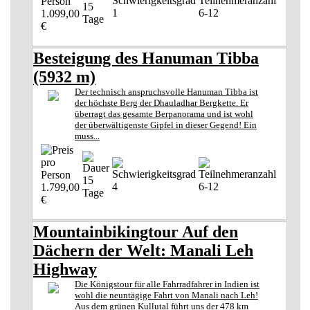
15
1
6-12
1.099,00
Tage
€
Besteigung des Hanuman Tibba
(5932 m)
Der technisch anspruchsvolle Hanuman Tibba ist
der höchste Berg der Dhauladhar Bergkette. Er
überragt das gesamte Berpanorama und ist wohl
der überwältigenste Gipfel in dieser Gegend! Ein
muss...
15
4
6-12
1.799,00
Tage
€
Mountainbikingtour Auf den
Dächern der Welt: Manali Leh
Highway
Die Königstour für alle Fahrradfahrer in Indien ist
wohl die neuntägige Fahrt von Manali nach Leh!
Aus dem grünen Kullutal führt uns der 478 km