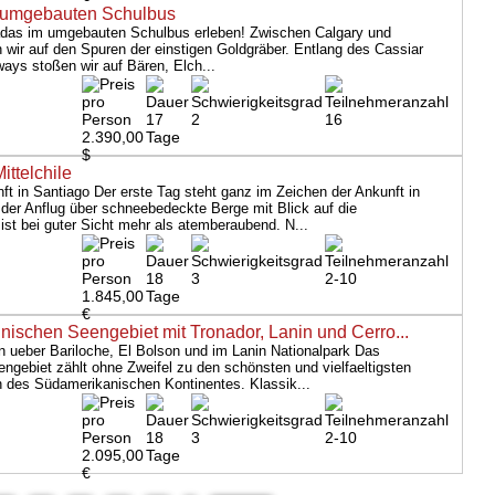
 umgebauten Schulbus
adas im umgebauten Schulbus erleben! Zwischen Calgary und
 wir auf den Spuren der einstigen Goldgräber. Entlang des Cassiar
ays stoßen wir auf Bären, Elch...
17
2
16
2.390,00
Tage
$
ttelchile
ft in Santiago Der erste Tag steht ganz im Zeichen der Ankunft in
der Anflug über schneebedeckte Berge mit Blick auf die
 ist bei guter Sicht mehr als atemberaubend. N...
18
3
2-10
1.845,00
Tage
€
nischen Seengebiet mit Tronador, Lanin und Cerro...
 ueber Bariloche, El Bolson und im Lanin Nationalpark Das
engebiet zählt ohne Zweifel zu den schönsten und vielfaeltigsten
 des Südamerikanischen Kontinentes. Klassik...
18
3
2-10
2.095,00
Tage
€