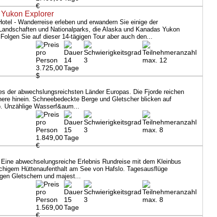
€
 Yukon Explorer
otel - Wanderreise erleben und erwandern Sie einige der
Landschaften und Nationalparks, die Alaska und Kanadas Yukon
Folgen Sie auf dieser 14-tägigen Tour aber auch den...
14
3
max. 12
3.725,00
Tage
$
es der abwechslungsreichsten Länder Europas. Die Fjorde reichen
nnere hinein. Schneebedeckte Berge und Gletscher blicken auf
b. Unzählige Wasserf&aum...
15
3
max. 8
1.849,00
Tage
€
 Eine abwechselungsreiche Erlebnis Rundreise mit dem Kleinbus
chigem Hüttenaufenthalt am See von Hafslo. Tagesausflüge
igen Gletschern und majest...
15
3
max. 8
1.569,00
Tage
€