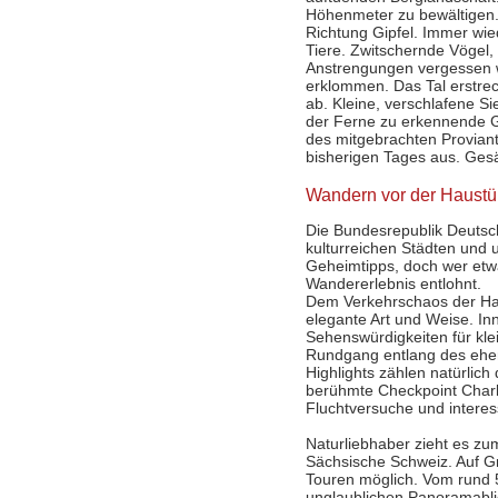
Höhenmeter zu bewältigen.
Richtung Gipfel. Immer wie
Tiere. Zwitschernde Vögel
Anstrengungen vergessen we
erklommen. Das Tal erstreck
ab. Kleine, verschlafene S
der Ferne zu erkennende G
des mitgebrachten Provian
bisherigen Tages aus. Gesä
Wandern vor der Haustü
Die Bundesrepublik Deutsc
kulturreichen Städten und u
Geheimtipps, doch wer etwa
Wandererlebnis entlohnt.
Dem Verkehrschaos der Ha
elegante Art und Weise. In
Sehenswürdigkeiten für kl
Rundgang entlang des ehem
Highlights zählen natürlic
berühmte Checkpoint Charl
Fluchtversuche und interes
Naturliebhaber zieht es zum
Sächsische Schweiz. Auf Gr
Touren möglich. Vom rund
unglaublichen Panoramabli