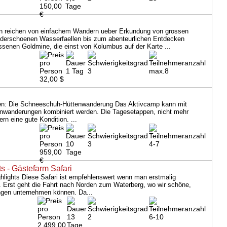
150,00
Tage
€
n reichen von einfachem Wandern ueber Erkundung von grossen
derschoenen Wasserfaellen bis zum abenteurlichen Entdecken
essenen Goldmine, die einst von Kolumbus auf der Karte ...
1 Tag
3
max.8
32,00 $
en: Die Schneeschuh-Hüttenwanderung Das Aktivcamp kann mit
enwanderungen kombiniert werden. Die Tagesetappen, nicht mehr
ern eine gute Kondition. ...
10
3
4-7
959,00
Tage
€
ts - Gästefarm Safari
ghlights Diese Safari ist empfehlenswert wenn man erstmalig
 Erst geht die Fahrt nach Norden zum Waterberg, wo wir schöne,
ngen unternehmen können. Da...
13
2
6-10
2.499,00
Tage