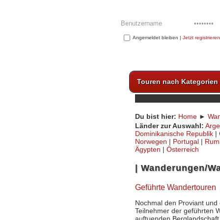
Angemeldet bleiben |
Jetzt registrieren
Touren nach Kategorien
Du bist hier:
Home
►
Wan
Länder zur Auswahl:
Arge
Dominikanische Republik
|
Norwegen
|
Portugal
|
Rum
Ägypten
|
Österreich
Wanderungen/Wa
Geführte Wandertouren
Nochmal den Proviant und 
Teilnehmer der geführten W
auftuenden Berglandschaft.