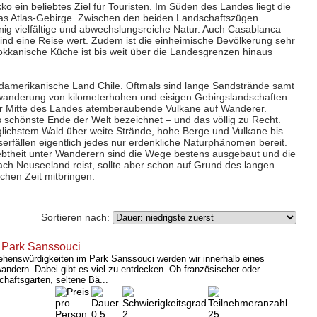
ko ein beliebtes Ziel für Touristen. Im Süden des Landes liegt die
das Atlas-Gebirge. Zwischen den beiden Landschaftszügen
nnig vielfältige und abwechslungsreiche Natur. Auch Casablanca
ind eine Reise wert. Zudem ist die einheimische Bevölkerung sehr
okkanische Küche ist bis weit über die Landesgrenzen hinaus
damerikanische Land Chile. Oftmals sind lange Sandstrände samt
swanderung von kilometerhohen und eisigen Gebirgslandschaften
der Mitte des Landes atemberaubende Vulkane auf Wanderer.
s schönste Ende der Welt bezeichnet – und das völlig zu Recht.
lichstem Wald über weite Strände, hohe Berge und Vulkane bis
erfällen eigentlich jedes nur erdenkliche Naturphänomen bereit.
ebtheit unter Wanderern sind die Wege bestens ausgebaut und die
nach Neuseeland reist, sollte aber schon auf Grund des langen
chen Zeit mitbringen.
Sortieren nach:
 Park Sanssouci
henswürdigkeiten im Park Sanssouci werden wir innerhalb eines
andern. Dabei gibt es viel zu entdecken. Ob französischer oder
chaftsgarten, seltene Bä...
0,5
2
25