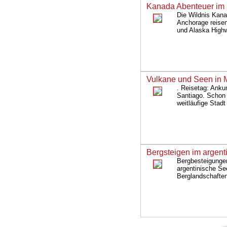
Kanada Abenteuer im
Die Wildnis Kan
Anchorage reisen
und Alaska Highw
Vulkane und Seen in Mi
. Reisetag: Ankun
Santiago. Schon 
weitläufige Stadt
Bergsteigen im argenti
Bergbesteigungen
argentinische Se
Berglandschaften