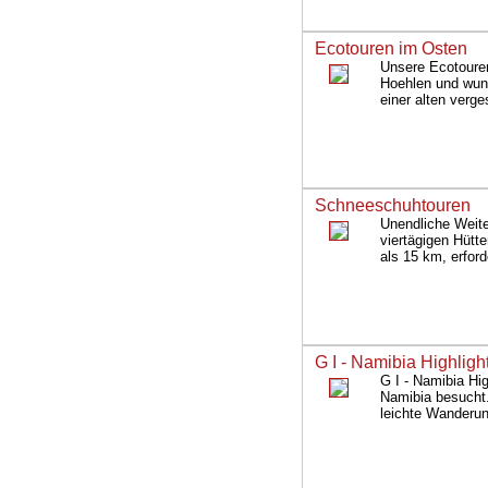
Ecotouren im Osten
Unsere Ecotoure
Hoehlen und wun
einer alten verg
Schneeschuhtouren
Unendliche Weit
viertägigen Hütt
als 15 km, erford
G I - Namibia Highligh
G I - Namibia Hi
Namibia besucht.
leichte Wanderu