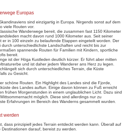
derwege Europas
andinaviens sind einzigartig in Europa. Nirgends sonst auf dem
o viele Routen vor.
klassische Wanderwege bereit, die zusammen fast 1150 Kilometer
mlandsleden macht davon rund 1000 Kilometer aus. Seit seiner
t er in 100 einzeln zu belaufende Etappen eingeteilt worden. Der
 durch unterschiedlichste Landschaften und reicht bis zur
hermaßen spannende Routen für Familien mit Kindern, sportliche
is bereit.
ge ist der Höga Kustleden deutlich kürzer. Er führt aber mitten
ltnaturerbe und ist daher jedem Wanderer ans Herz zu legen.
hlängelt sich durch unterschiedliches Terrain, die Küste
lls zu Gesicht.
er schöne Routen. Ein Highlight des Landes sind die Fjorde,
tküste des Landes auftun. Einige davon können zu Fuß erreicht
en frühen Morgenstunden in einem unglaublichen Licht. Dazu sind
ittsommernacht möglich. Diese sind allerdings nur zu
rste Erfahrungen im Bereich des Wanderns gesammelt wurden.
kt werden
t, dass prinzipiell jedes Terrain entdeckt werden kann. Überall auf
Destinationen darauf, bereist zu werden.