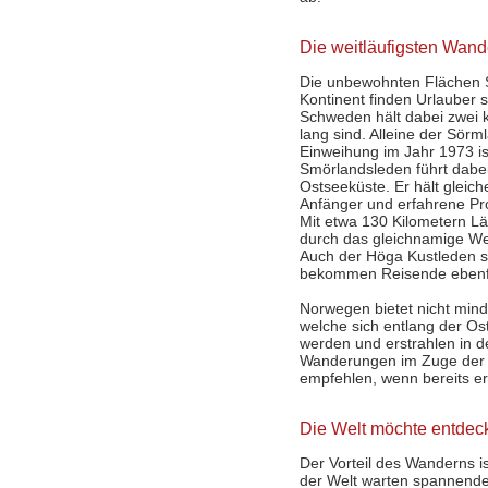
Die weitläufigsten Wan
Die unbewohnten Flächen Sk
Kontinent finden Urlauber s
Schweden hält dabei zwei 
lang sind. Alleine der Sör
Einweihung im Jahr 1973 is
Smörlandsleden führt dabei
Ostseeküste. Er hält gleic
Anfänger und erfahrene Prof
Mit etwa 130 Kilometern Län
durch das gleichnamige We
Auch der Höga Kustleden sc
bekommen Reisende ebenfa
Norwegen bietet nicht mind
welche sich entlang der Os
werden und erstrahlen in d
Wanderungen im Zuge der M
empfehlen, wenn bereits e
Die Welt möchte entdec
Der Vorteil des Wanderns is
der Welt warten spannende 