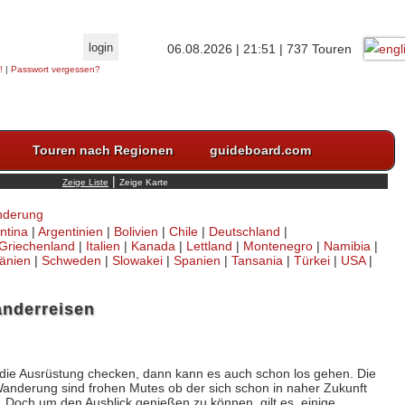
06.08.2026 | 21:51 | 737 Touren
!
|
Passwort vergessen?
Touren nach Regionen
guideboard.com
|
derung
ntina
|
Argentinien
|
Bolivien
|
Chile
|
Deutschland
|
Griechenland
|
Italien
|
Kanada
|
Lettland
|
Montenegro
|
Namibia
|
änien
|
Schweden
|
Slowakei
|
Spanien
|
Tansania
|
Türkei
|
USA
|
nderreisen
die Ausrüstung checken, dann kann es auch schon los gehen. Die
anderung sind frohen Mutes ob der sich schon in naher Zukunft
 Doch um den Ausblick genießen zu können, gilt es, einige