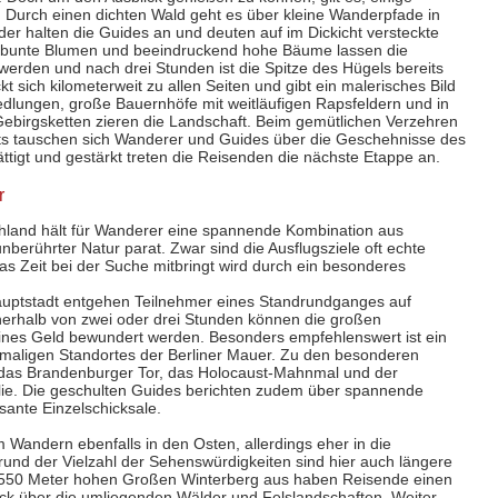
 Durch einen dichten Wald geht es über kleine Wanderpfade in
der halten die Guides an und deuten auf im Dickicht versteckte
, bunte Blumen und beeindruckend hohe Bäume lassen die
rden und nach drei Stunden ist die Spitze des Hügels bereits
t sich kilometerweit zu allen Seiten und gibt ein malerisches Bild
iedlungen, große Bauernhöfe mit weitläufigen Rapsfeldern und in
ebirgsketten zieren die Landschaft. Beim gemütlichen Verzehren
ts tauschen sich Wanderer und Guides über die Geschehnisse des
ttigt und gestärkt treten die Reisenden die nächste Etappe an.
r
hland hält für Wanderer eine spannende Kombination aus
nberührter Natur parat. Zwar sind die Ausflugsziele oft echte
s Zeit bei der Suche mitbringt wird durch ein besonderes
uptstadt entgehen Teilnehmer eines Standrundganges auf
nerhalb von zwei oder drei Stunden können die großen
eines Geld bewundert werden. Besonders empfehlenswert ist ein
aligen Standortes der Berliner Mauer. Zu den besonderen
h das Brandenburger Tor, das Holocaust-Mahnmal und der
ie. Die geschulten Guides berichten zudem über spannende
sante Einzelschicksale.
 Wandern ebenfalls in den Osten, allerdings eher in die
und der Vielzahl der Sehenswürdigkeiten sind hier auch längere
 550 Meter hohen Großen Winterberg aus haben Reisende einen
ck über die umliegenden Wälder und Felslandschaften. Weiter