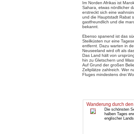
Im Norden Afrikas ist Marok
Sahara, etwas nördlicher 
erstreckt sich eine wahnsi
und die Hauptstadt Rabat s
gastfreundlich und die mar
bekannt.
Ebenso spanend ist das sü
Steilküsten nur eine Tage
entfernt. Dazu warten in 
Neuseeland wird oft als da
Das Land hält von ursprüng
hin zu Gletschern und Wass
Auf Grund der großen Beli
Zeltplätze zahlreich. Wer 
Fluges mindestens drei Wo
Wanderung durch den
Die schönsten Se
halben Tages erw
englischer Lands