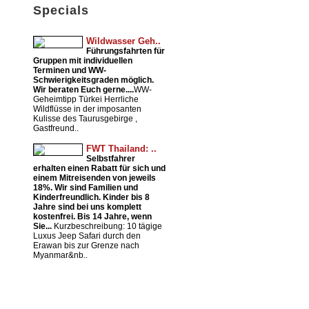
Specials
Wildwasser Geh..
Führungsfahrten für
Gruppen mit individuellen
Terminen und WW-
Schwierigkeitsgraden möglich.
Wir beraten Euch gerne....
WW-
Geheimtipp Türkei Herrliche
Wildflüsse in der imposanten
Kulisse des Taurusgebirge ,
Gastfreund..
FWT Thailand: ..
Selbstfahrer
erhalten einen Rabatt für sich und
einem Mitreisenden von jeweils
18%. Wir sind Familien und
Kinderfreundlich. Kinder bis 8
Jahre sind bei uns komplett
kostenfrei. Bis 14 Jahre, wenn
Sie...
Kurzbeschreibung: 10 tägige
Luxus Jeep Safari durch den
Erawan bis zur Grenze nach
Myanmar&nb..