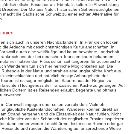
n jährlich etliche Besucher an. Ebenfalls kulturelle Abwechslung
t Dresden. Der Mix aus Natur, historischen Sehenswürdigkeiten
n macht die Sächsische Schweiz zu einer echten Alternative für
b.
annien
en sich auch in unseren Nachbarländern. In Frankreich locken
 die Ardeche mit geschichtsträchtigen Kulturlandschaften. In
Cornwall durch eine weitläufige und kaum bewohnte Landschaft.
rankreich und der bei deutschen Touristen kaum bekannten
ufahrer nutzen den Fluss schon seit längerem für actionreiche
ch Wanderern tun sich hier herrliche Möglichkeiten auf. Die
Ruhepole in der Natur und strahlen eine unglaubliche Kraft aus.
steinschluchten und natürlich riesige Anbaugebiete der
 Touren ist es sogar möglich, bei Bauern aus der Region zu
erfälschten Hochgenuss der französischen Küche zu gelangen. Auf
lichen Dörfern ist es Reisenden erlaubt, begehrte und oftmals
u erwerben.
d in Cornwall hingegen eher selten vorzufinden. Vielmehr
h unglaubliche Küstenlandschaften. Wanderer können direkt an
 am Strand hergehen und die Einsamkeit der Natur fühlen. Nicht
che Künstler von der Schönheit der englischen Provinz inspirieren
ten dann immer wieder Leuchttürme, historische Ruinen oder gar
uf Reisende und runden die Wanderung auf ansprechende Weise