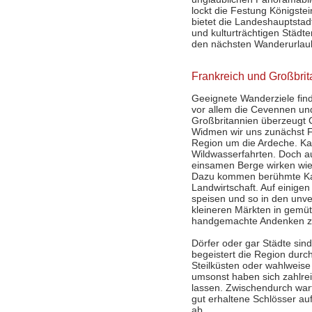
lockt die Festung Königstei
bietet die Landeshauptstad
und kulturträchtigen Städte
den nächsten Wanderurlau
Frankreich und Großbrit
Geeignete Wanderziele find
vor allem die Cevennen und
Großbritannien überzeugt 
Widmen wir uns zunächst F
Region um die Ardeche. Kan
Wildwasserfahrten. Doch au
einsamen Berge wirken wie 
Dazu kommen berühmte Kalk
Landwirtschaft. Auf einigen
speisen und so in den unv
kleineren Märkten in gemüt
handgemachte Andenken z
Dörfer oder gar Städte sin
begeistert die Region durc
Steilküsten oder wahlweise
umsonst haben sich zahlrei
lassen. Zwischendurch war
gut erhaltene Schlösser a
ab.