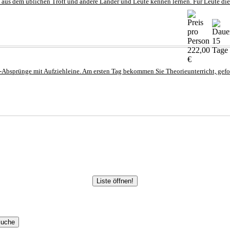
us dem üblichen Trott und andere Länder und Leute kennen lernen. Für Leute die 
15
222,00
Tage
€
rm-Absprünge mit Aufziehleine. Am ersten Tag bekommen Sie Theorieunterricht, ge
Liste öffnen!