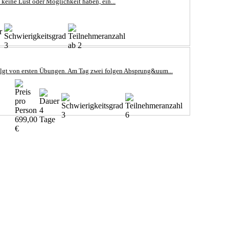
keine Lust oder Möglichkeit haben, ein...
3
ab 2
folgt von ersten Übungen. Am Tag zwei folgen Absprung&uum...
4
3
6
699,00
Tage
€