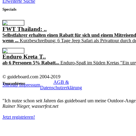
Erweiterte Suche
Specials
FWT Thailand: ..
Selbstfahrer erhalten einen Rabatt für sich und einem Mitreisend
wenn ...
Kurzbeschreibung: 6 Tage Jeep Safari als Privattour durch d
Enduro Kreta T..
ab 6 Personen 5% Rabatt...
Enduro-Spaß im Süden Kretas "Ein unv
© guideboard.com 2004-2019
AGB &
Touranbieter
Sitemap
Impressum
Datenschutzerklärung
"Ich nutze schon seit Jahren das guideboard um meine Outdoor-Angeb
Rainer Nieger, wasserfest.net
Jetzt registrieren!