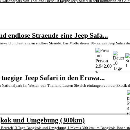
an Nationalpark von Thailand Diese 10-tägige Jeep-Safari in sehr komfortablen Ge
 endlose Straende eine Jeep Safa...
nwald und entlang an endlose Strände. Das Motto dieser 10-tägigen Jeep Safari du
10
1
2.942,00
Tage
€
aegige Jeep Safari in den Erawa...
n Nationalpark im Westen von Thailand Lassen Sie sich einfangen von der Exotik des
4
€
gkok und Umgebung (300km)
r Bereich) 3 Tage Bangkok und Umgebung, Umkreis 300 km um Bangkok. Ihnen steht