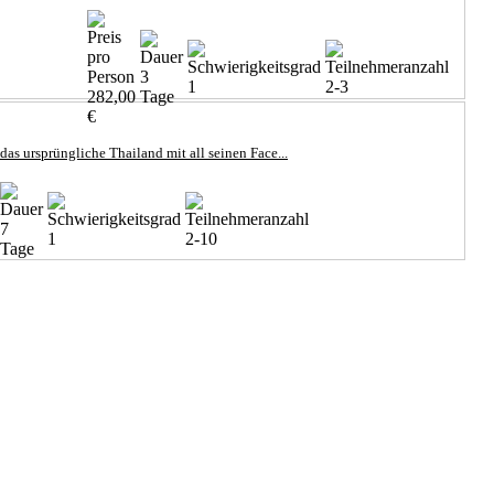
3
1
2-3
282,00
Tage
€
as ursprüngliche Thailand mit all seinen Face...
7
1
2-10
Tage