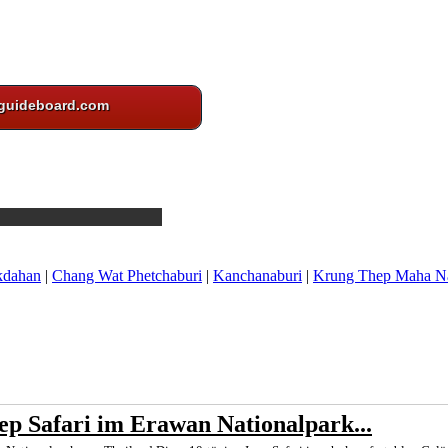
guideboard.com
kdahan
|
Chang Wat Phetchaburi
|
Kanchanaburi
|
Krung Thep Maha N
ep Safari im Erawan Nationalpark...