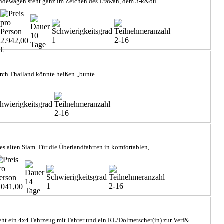
ländewagen steht ganz im Zeichen des Erawan, dem 3-k&ou...
10
1
2-16
2.942,00
Tage
€
rch Thailand könnte heißen „bunte ...
2-16
 alten Siam. Für die Überlandfahrten in komfortablen, ...
14
1
2-16
.041,00
Tage
 ein 4x4 Fahrzeug mit Fahrer und ein RL/Dolmetscher(in) zur Verf&...