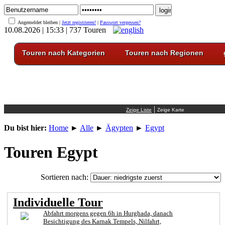
Angemeldet bleiben |
Jetzt registrieren!
|
Passwort vergessen?
10.08.2026 | 15:33 | 737 Touren
Touren nach Kategorien
Touren nach Regionen
|
Du bist hier:
Home
►
Alle
►
Ägypten
►
Egypt
Touren Egypt
Sortieren nach:
Individuelle Tour
Abfahrt morgens gegen 6h in Hurghada, danach
Besichtigung des Karnak Tempels, Nilfahrt,