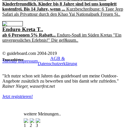
Kinderfreundlich. Kinder bis 8 Jahre sind bei uns komplett
kostenfrei. Bis 14 Jahre, wenn ...
Kurzbeschreibung: 6 Tage Jeep
Safari als Privattour durch den Khao Yai Nationalpark Freuen Si..
Enduro Kreta T..
ab 6 Personen 5% Rabatt...
Enduro-Spaß im Süden Kretas "Ein
unvergessliches Erlebnis!" Die gef&uum..
© guideboard.com 2004-2019
AGB &
Touranbieter
Sitemap
Impressum
Datenschutzerklärung
"Ich nutze schon seit Jahren das guideboard um meine Outdoor-
Angebote zusätzlich zu bewerben und bin damit sehr zufrieden."
Rainer Nieger, wasserfest.net
Jetzt registrieren!
weitere Meinungen..