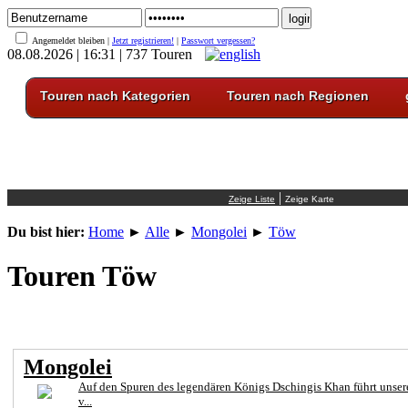
Angemeldet bleiben |
Jetzt registrieren!
|
Passwort vergessen?
08.08.2026 | 16:31 | 737 Touren
Touren nach Kategorien
Touren nach Regionen
|
Du bist hier:
Home
►
Alle
►
Mongolei
►
Töw
Touren Töw
Mongolei
Auf den Spuren des legendären Königs Dschingis Khan führt unser
v...