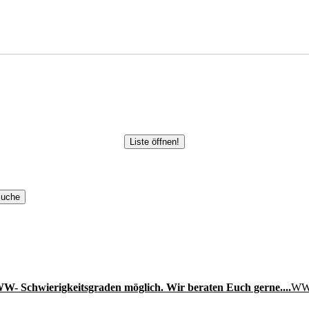
Liste öffnen!
W- Schwierigkeitsgraden möglich. Wir beraten Euch gerne....
WW-