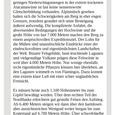
geringen Niederschlagsmengen in der extrem trockenen
Atacamawüste ist fast keine nennenswerte
Gletscherbildung vorhanden. Alpinistisch gesehen
halten sich die Schwierigkeiten am Berg in eher engen
Grenzen, trotzdem gestaltet sich seine Besteigung
äußerst aufwendig. Die komplizierte Anfahrt, die
abweisenden Bedingungen der Hochwüste und die
große Höhe von fast 7.000 Metern machen den Berg zu
einem anspruchsvollen Expeditionsziel. Der Lohn für
die Mühen sind unauslöschliche Eindrücke einer der
eindrucksvollsten und eigentümlichsten Landschaften
der Welt. Bizarre Felsgebilde, bunt leuchtende Lagunen
und vielgestaltige Vulkane prägen diese Felswüste in
weit über 4.000 Metern Höhe. Nur wenige ebenfalls
recht eigentümliche Pflanzen können hier überleben, an
den Lagunen wimmelt es von Flamingos. Dazu kommt
eine extrem klare Luft mit einer schier unglaublichen
Fernsicht.
Es müssen heute noch 1.100 Höhenmeter bis zum
Gipfel bewältigt werden. Über dem rechten Teil der
Nordflanke erleichtern gut gestufte Felsen den Aufstieg.
Ab 6.400 Metern steigen wir dann über den harmlosen
aber aussichtsreichen Westgrad weiter bergan bis zum
Kraterrand auf 6.700 Metern Höhe. Über schwefelgelbe