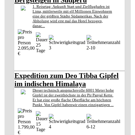
1. Reisetag: Ankunft Start und Zielflughafen ist
Lima, mittlerweile mit elf Millionen Einwohnern
eine der größten Städte Südamerikas. Nach der
Abholung wird erst mal das Hotel bezogen,
danac...
25
3
2-10
2.095,00
Tage
€
Expedition zum Deo Tibba Gipfel
im indischen Himalaya
Dieser technisch anspruchsvolle 6001 Meter hohe
Gipfel ist der zweithöchste in der Pir Panjal Kette.
Er hat eine große flache Oberfläche am höchsten
Punkt. Von Gipfel habenwir einen einzigartigen ...
15
4
6-12
1.799,00
Tage
€