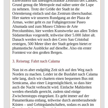
Einwohnern das uneingeschränkte Zentrum des Landes.
Grund genug die Metropole mal näher unter die Lupe
zu nehmen. Trotz der Größe der Stadt ist die
Orientierung einfach und das Zentrum überschaubar.
Hier starten wir unseren Rundgang an der Plaza de
Armas, weiter geht es zur Fußgängerzone Paseo
Ahumada und zum Museo Chileno de Arte
Precolumbino, hier werden Kunstwerke aus allen Teilen
Südamerikas vorgestellt, teilweise über 5.000 Jahre alt.
Danach werden wir noch den Cerro San Cristobal
ersteigen, 500 Meter über der Stadt gelegen bietet er
phantastische Ausblicke auf dieselbe. Also ein erster
Formtest vor den großen Bergen.
3. Reisetag: Fahrt nach Calama
Nun ist es aber endgültig Zeit sich auf den Weg nach
Norden zu machen. Leider ist die Busfahrt nach Calama
sehr lang, doch wir chartern einen bequemen Bus mit
Semicama, also einer Liegemöglichkeit, so dass hier
auch die Nacht verbracht wird. Einfache Mahlzeiten
werden ebenfalls gereicht, zudem sind einige
Zwischenstopps eingeplant. Es geht immer auf der
Panamerikana entlang, teilweise durch atemberaubende
Küsten – und Gebirgslandschaften, sodass es auch im