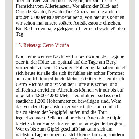
allerhöchsten Zielen dieser Region, trotzdem ist die
Fernsicht vom Allerfeinsten. Vor allem der Blick auf
Ojos de Salado, Nevado Tres Cruzes und die anderen
großen 6.000er ist atemberaubend, von hier aus können
wir schon mal unsere spätere Aufstiegsroute einsehen.
Ein Bad in den nahe gelegenen Thermen beschließt den
Tag.
15. Reisetag: Cerro Vicuña
Noch eine weitere Nacht verbringen wir an der Lagune
oder in der Hütte um optimal auf die Tage am Berg
vorbereitet zu sein. Da wir ein Fahrzeug da haben bietet
sich heute für alle die sich fit fühlen ein echter Formtest
an, nämlich immerhin ein kleiner 6.000er. Er nennt sich
Cerro Vicunia und ist von der Hütte aus schnell und
einfach zu erreichen. Allerdings können wir nur bis auf
ungefähr 4.800-4.900 Meter heranfahren, sodass noch
stattliche 1.200 Höhenmeter zu bewältigen sind. Wem
das vor dem Ojosansturm zuviel ist, der kann einfach
bis zu einem der Vorgipfel laufen und die Tour
irgendwo nach Belieben abbrechen. Auch ohne Gipfel
bietet sich eine aussichtsreiche und anregende Bergtour.
Wer es bis zum Gipfel geschafft hat kann sich am
nächsten Tag ausruhen, da steht keine Tour an, sondern