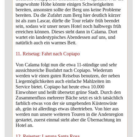
ungewohnte Höhe könnte einigen Schwierigkeiten
bereiten, ansonsten sollte der Berg uns keine Probleme
bereiten. Da die Zufahrt zum Berg hier deutlich kürzer
ist als zum Lascar, dürfte die Tour relativ früh beendet
sein, sodass wir unser neues Hotel noch halbwegs früh
erreichen können. Dieses steht dann in Calama. Dort
wartet ein landestypisches Abendessen auf uns, und
natürlich auch ein warmes Bett.
11. Reisetag: Fahrt nach Copiapo
Von Calama folgt nun die etwa 11-stündige und sehr
aussichtsreiche Busfahrt nach Copiapo. Wiederum
werden wir einen guten Reisebus benutzen, der neben
Liegemöglichkeiten auch einfache Mahlzeiten im
Service bietet. Copiapo hat heute etwa 10.000
Einwohner und heißt übersetzt grüne Stadt. Durch den
Zusammenfluss mehrerer Bäche setzt es sich tatsächlich
farblich etwas von der sie umgebenden Küstenwüste
ab, grün ist allerdings etwas übertrieben. Von hier aus
werden nun unsere weiteren Touren in die Andenregion
gestartet, zuerst einmal steht aber die Übernachtung im
Hotel an.
12. Reisetag: Laguna Santa Rosa