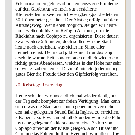
Felsformationen geht es ohne nennenswerte Probleme
auf den Gipfelgrat wo noch gut versicherte
Kletterstellen in zweiten Schwierigkeitsgrat die letzten
50 Höhenmeter gestalten. Der Abstieg erfolgt auf dem
Aufstiegsweg. Wenn eben möglich, steigen wir heute
noch weiter ab bis zum Refugio Atacama, um die
Rückfahrt nach Copiapo zu organisieren. Diese dauert
zwar weitere 5 Stunden, doch sollten wir die Stadt
heute noch erreichen, was sicher im Sinne aller
Teilnehmer ist. Denn dort gibt es nicht nur das lang
ersehnte warme Bett, sondern auch endlich wieder ein
richtig gutes Abendessen, welches in der Höhe nur sehr
schwer zuzubereiten ist. Dazu könnte ein (oder mehr)
gutes Bier die Freude über den Gipfelerfolg versüßen.
20. Reisetag: Reservetag
Heute schlafen wir uns endlich mal wieder richtig aus,
der Tag steht komplett zur freien Verfügung. Man kann
sich etwas die Stadt anschauen gehen oder versuchen
den nahe gelegenen Strand Bahia Inglesa zu erreichen,
z.B. per Taxi. Etwa anderthalb Stunden würde die Fahrt
ins nahe gelegene Caldera dauern, etwa 73 km von
Copiapo direkt an der Küste gelegen. Auch Busse und
Camionettas Fahren dorthin. Eventuell wird dieser Tag