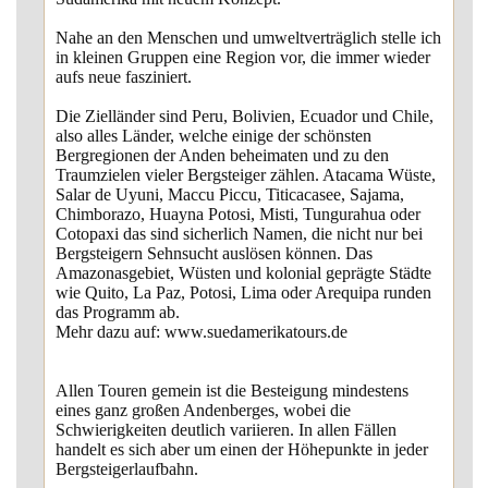
Nahe an den Menschen und umweltverträglich stelle ich
in kleinen Gruppen eine Region vor, die immer wieder
aufs neue fasziniert.
Die Zielländer sind Peru, Bolivien, Ecuador und Chile,
also alles Länder, welche einige der schönsten
Bergregionen der Anden beheimaten und zu den
Traumzielen vieler Bergsteiger zählen. Atacama Wüste,
Salar de Uyuni, Maccu Piccu, Titicacasee, Sajama,
Chimborazo, Huayna Potosi, Misti, Tungurahua oder
Cotopaxi das sind sicherlich Namen, die nicht nur bei
Bergsteigern Sehnsucht auslösen können. Das
Amazonasgebiet, Wüsten und kolonial geprägte Städte
wie Quito, La Paz, Potosi, Lima oder Arequipa runden
das Programm ab.
Mehr dazu auf: www.suedamerikatours.de
Allen Touren gemein ist die Besteigung mindestens
eines ganz großen Andenberges, wobei die
Schwierigkeiten deutlich variieren. In allen Fällen
handelt es sich aber um einen der Höhepunkte in jeder
Bergsteigerlaufbahn.