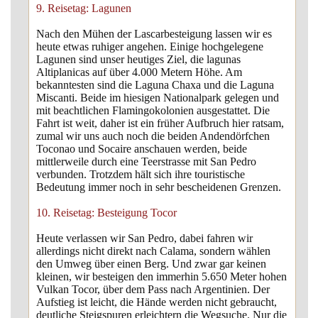
9. Reisetag: Lagunen
Nach den Mühen der Lascarbesteigung lassen wir es
heute etwas ruhiger angehen. Einige hochgelegene
Lagunen sind unser heutiges Ziel, die lagunas
Altiplanicas auf über 4.000 Metern Höhe. Am
bekanntesten sind die Laguna Chaxa und die Laguna
Miscanti. Beide im hiesigen Nationalpark gelegen und
mit beachtlichen Flamingokolonien ausgestattet. Die
Fahrt ist weit, daher ist ein früher Aufbruch hier ratsam,
zumal wir uns auch noch die beiden Andendörfchen
Toconao und Socaire anschauen werden, beide
mittlerweile durch eine Teerstrasse mit San Pedro
verbunden. Trotzdem hält sich ihre touristische
Bedeutung immer noch in sehr bescheidenen Grenzen.
10. Reisetag: Besteigung Tocor
Heute verlassen wir San Pedro, dabei fahren wir
allerdings nicht direkt nach Calama, sondern wählen
den Umweg über einen Berg. Und zwar gar keinen
kleinen, wir besteigen den immerhin 5.650 Meter hohen
Vulkan Tocor, über dem Pass nach Argentinien. Der
Aufstieg ist leicht, die Hände werden nicht gebraucht,
deutliche Steigspuren erleichtern die Wegsuche. Nur die