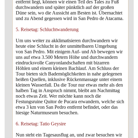
entfernt liegt, können wir einen Teil des Tales zu Fuß
durchwandern und später pünktlich auf der großen
Düne sein, wo die Aussicht am Besten ist. Übernachtet
und zu Abend gegessen wird in San Pedro de Atacama.
5. Reisetag: Schluchtwanderung
Um uns weiter zu akklimatisieren durchwandern wir
heute eine Schlucht in der unmittelbaren Umgebung
von San Pedro. Mit einigem Auf- und Ab bewegen wir
uns auf etwa 3.500 Metern Höhe und durchwandern
eindrucksvolle Canyonlandschaften mit bizarren
Höhlen und einem kleinen Bachlauf. Am Schluss der
Tour bieten sich Bademöglichkeiten in nahe gelegenen
heißen Quellen, inklusive Rückenmassage unter einem
kleinen Wasserfall. Da die Tour nur etwas mehr als den
halben Tag in Anspruch nimmt, bleibt am Nachmittag
noch etwas Zeit. Wer möchte kann noch die
Festungsruine Quitor de Pucara erwandern, welche sich
etwa 3 km von San Pedro entfernt befindet, oder das
hiesige Naturmuseum besuchen.
6. Reisetag: Tatio Geysire
Nun steht ein Tagesausflug an, und zwar besuchen wir