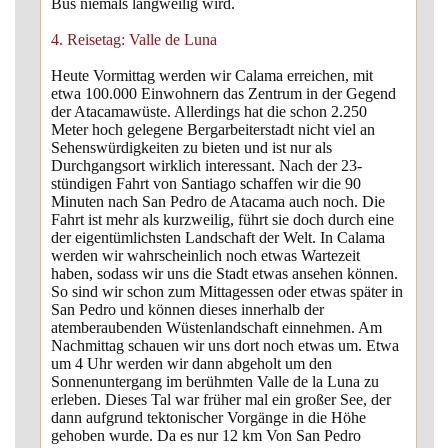
Bus niemals langweilig wird.
4. Reisetag: Valle de Luna
Heute Vormittag werden wir Calama erreichen, mit
etwa 100.000 Einwohnern das Zentrum in der Gegend
der Atacamawüste. Allerdings hat die schon 2.250
Meter hoch gelegene Bergarbeiterstadt nicht viel an
Sehenswürdigkeiten zu bieten und ist nur als
Durchgangsort wirklich interessant. Nach der 23-
stündigen Fahrt von Santiago schaffen wir die 90
Minuten nach San Pedro de Atacama auch noch. Die
Fahrt ist mehr als kurzweilig, führt sie doch durch eine
der eigentümlichsten Landschaft der Welt. In Calama
werden wir wahrscheinlich noch etwas Wartezeit
haben, sodass wir uns die Stadt etwas ansehen können.
So sind wir schon zum Mittagessen oder etwas später in
San Pedro und können dieses innerhalb der
atemberaubenden Wüstenlandschaft einnehmen. Am
Nachmittag schauen wir uns dort noch etwas um. Etwa
um 4 Uhr werden wir dann abgeholt um den
Sonnenuntergang im berühmten Valle de la Luna zu
erleben. Dieses Tal war früher mal ein großer See, der
dann aufgrund tektonischer Vorgänge in die Höhe
gehoben wurde. Da es nur 12 km Von San Pedro