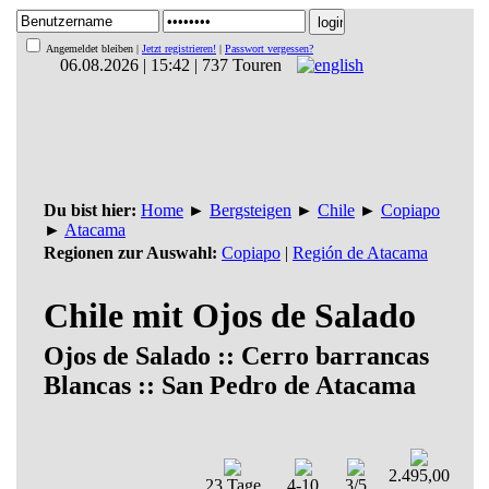
Angemeldet bleiben |
Jetzt registrieren!
|
Passwort vergessen?
06.08.2026 | 15:42 | 737 Touren
Du bist hier:
Home
►
Bergsteigen
►
Chile
►
Copiapo
►
Atacama
Regionen zur Auswahl:
Copiapo
|
Región de Atacama
Chile mit Ojos de Salado
Ojos de Salado :: Cerro barrancas
Blancas :: San Pedro de Atacama
2.495,00
23 Tage
4-10
3/5