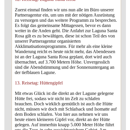
Zuerst einmal finden wir uns nun alle im Büro unserer
Partneragentur ein, um uns mit der nötigen Ausrüstung
zu versorgen und das weitere Programm zu besprechen.
Es folgt das gemeinsame Mittagessen, bevor es dann
weiter in die Anden geht. Die Anfahrt zur Laguna Santa
Rosa gilt es zu bewältigen, diese ist schon Teil des von
unserer Partneragentur organisierten
Akklimatisationsprogramms. Für mehr als eine kleine
Wanderung reicht es heute nicht mehr, das Abendessen
ist an der Laguna Santa Rosa geplant, dort wird auch
übernachtet, auf 3.700 Metern Höhe. Unvergesslich
sind die Abendstimmung und der Sonnenuntergang an
der tiefblauen Lagune.
13. Reisetag: Hüttengipfel
Mit etwas Glück ist die direkt an der Lagune gelegene
Hütte frei, sodass wir nicht im Zelt zu schlafen
brauchen. Doch wirklich gemütlich ist auch die Hütte
nicht, müssen wir doch mit Schlafsack und Isomatte auf
dem Boden schlafen. Von hier aus nehmen wir uns
heute einen kleineren Gipfel vor, direkt an der Hütte
gelegen. Auf immerhin knapp 5.000 Meter Höhe führt
uns die Tour, in sehr aussichtsreichem Gebiet. Am