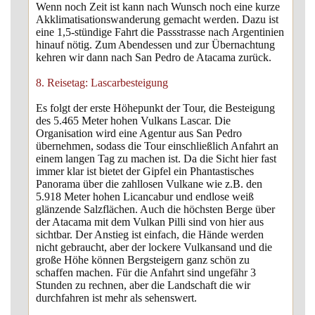
Wenn noch Zeit ist kann nach Wunsch noch eine kurze
Akklimatisationswanderung gemacht werden. Dazu ist
eine 1,5-stündige Fahrt die Passstrasse nach Argentinien
hinauf nötig. Zum Abendessen und zur Übernachtung
kehren wir dann nach San Pedro de Atacama zurück.
8. Reisetag: Lascarbesteigung
Es folgt der erste Höhepunkt der Tour, die Besteigung
des 5.465 Meter hohen Vulkans Lascar. Die
Organisation wird eine Agentur aus San Pedro
übernehmen, sodass die Tour einschließlich Anfahrt an
einem langen Tag zu machen ist. Da die Sicht hier fast
immer klar ist bietet der Gipfel ein Phantastisches
Panorama über die zahllosen Vulkane wie z.B. den
5.918 Meter hohen Licancabur und endlose weiß
glänzende Salzflächen. Auch die höchsten Berge über
der Atacama mit dem Vulkan Pilli sind von hier aus
sichtbar. Der Anstieg ist einfach, die Hände werden
nicht gebraucht, aber der lockere Vulkansand und die
große Höhe können Bergsteigern ganz schön zu
schaffen machen. Für die Anfahrt sind ungefähr 3
Stunden zu rechnen, aber die Landschaft die wir
durchfahren ist mehr als sehenswert.