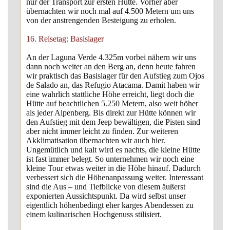
nur der Transport zur ersten Hütte. Vorher aber
übernachten wir noch mal auf 4.500 Metern um uns
von der anstrengenden Besteigung zu erholen.
16. Reisetag: Basislager
An der Laguna Verde 4.325m vorbei nähern wir uns
dann noch weiter an den Berg an, denn heute fahren
wir praktisch das Basislager für den Aufstieg zum Ojos
de Salado an, das Refugio Atacama. Damit haben wir
eine wahrlich stattliche Höhe erreicht, liegt doch die
Hütte auf beachtlichen 5.250 Metern, also weit höher
als jeder Alpenberg. Bis direkt zur Hütte können wir
den Aufstieg mit dem Jeep bewältigen, die Pisten sind
aber nicht immer leicht zu finden. Zur weiteren
Akklimatisation übernachten wir auch hier.
Ungemütlich und kalt wird es nachts, die kleine Hütte
ist fast immer belegt. So unternehmen wir noch eine
kleine Tour etwas weiter in die Höhe hinauf. Dadurch
verbessert sich die Höhenanpassung weiter. Interessant
sind die Aus – und Tiefblicke von diesem äußerst
exponierten Aussichtspunkt. Da wird selbst unser
eigentlich höhenbedingt eher karges Abendessen zu
einem kulinarischen Hochgenuss stilisiert.