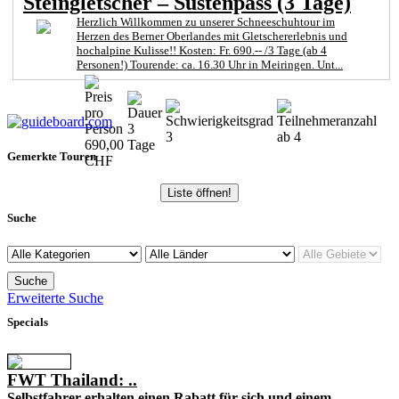
Steingletscher – Sustenpass (3 Tage)
Herzlich Willkommen zu unserer Schneeschuhtour im
Herzen des Berner Oberlandes mit Gletschererlebnis und
hochalpine Kulisse!! Kosten: Fr. 690.-- /3 Tage (ab 4
Personen!) Tourende: ca. 16.30 Uhr in Meiringen. Unt...
3
3
ab 4
690,00
Tage
Gemerkte Touren
CHF
Liste öffnen!
Suche
Erweiterte Suche
Specials
FWT Thailand: ..
Selbstfahrer erhalten einen Rabatt für sich und einem