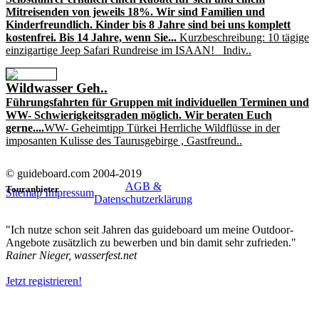
Mitreisenden von jeweils 18%. Wir sind Familien und
Kinderfreundlich. Kinder bis 8 Jahre sind bei uns komplett
kostenfrei. Bis 14 Jahre, wenn Sie...
Kurzbeschreibung: 10 tägige
einzigartige Jeep Safari Rundreise im ISAAN! Indiv..
Wildwasser Geh..
Führungsfahrten für Gruppen mit individuellen Terminen und
WW- Schwierigkeitsgraden möglich. Wir beraten Euch
gerne....
WW- Geheimtipp Türkei Herrliche Wildflüsse in der
imposanten Kulisse des Taurusgebirge , Gastfreund..
© guideboard.com 2004-2019
AGB &
Touranbieter
Sitemap
Impressum
Datenschutzerklärung
"Ich nutze schon seit Jahren das guideboard um meine Outdoor-
Angebote zusätzlich zu bewerben und bin damit sehr zufrieden."
Rainer Nieger, wasserfest.net
Jetzt registrieren!