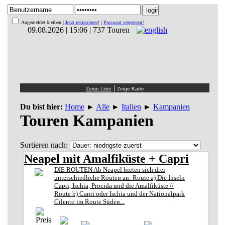
Angemeldet bleiben |
Jetzt registrieren!
|
Passwort vergessen?
09.08.2026 | 15:06 | 737 Touren
|
Du bist hier:
Home
►
Alle
►
Italien
►
Kampanien
Touren Kampanien
Sortieren nach:
Neapel mit Amalfiküste + Capri
DIE ROUTEN Ab Neapel bieten sich drei
unterschiedliche Routen an: Route a) Die Inseln
Capri, Ischia, Procida und die Amalfiküste //
Route b) Capri oder Ischia und der Nationalpark
Cilento im Route Süden...