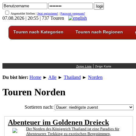
Angemeldet bleiben |
Jetzt registrieren!
|
Passwort vergessen?
07.08.2026 | 20:55 | 737 Touren
Touren nach Kategorien
Touren nach Regionen
|
Du bist hier:
Home
►
Alle
►
Thailand
►
Norden
Touren Norden
Sortieren nach:
Abenteuer im Goldenen Dreieck
Der Norden des Königreich Thailand ist eine Paradies für
Abenteuerer. Trekking zu exotischen Bergstämmen,