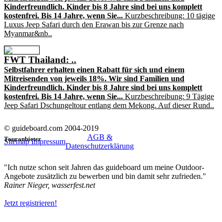
Kinderfreundlich. Kinder bis 8 Jahre sind bei uns komplett
kostenfrei. Bis 14 Jahre, wenn Sie...
Kurzbeschreibung: 10 tägige
Luxus Jeep Safari durch den Erawan bis zur Grenze nach
Myanmar&nb..
FWT Thailand: ..
Selbstfahrer erhalten einen Rabatt für sich und einem
Mitreisenden von jeweils 18%. Wir sind Familien und
Kinderfreundlich. Kinder bis 8 Jahre sind bei uns komplett
kostenfrei. Bis 14 Jahre, wenn Sie...
Kurzbeschreibung: 9 Tägige
Jeep Safari Dschungeltour entlang dem Mekong. Auf dieser Rund..
© guideboard.com 2004-2019
AGB &
Touranbieter
Sitemap
Impressum
Datenschutzerklärung
"Ich nutze schon seit Jahren das guideboard um meine Outdoor-
Angebote zusätzlich zu bewerben und bin damit sehr zufrieden."
Rainer Nieger, wasserfest.net
Jetzt registrieren!