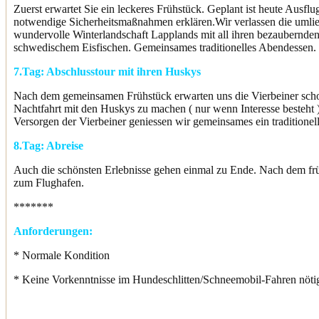
Zuerst erwartet Sie ein leckeres Frühstück. Geplant ist heute Ausfl
notwendige Sicherheitsmaßnahmen erklären.Wir verlassen die umlie
wundervolle Winterlandschaft Lapplands mit all ihren bezaubernde
schwedischem Eisfischen. Gemeinsames traditionelles Abendessen.
7.Tag:
Abschlusstour mit ihren Huskys
Nach dem gemeinsamen Frühstück erwarten uns die Vierbeiner schon
Nachtfahrt mit den Huskys zu machen ( nur wenn Interesse besteht 
Versorgen der Vierbeiner geniessen wir gemeinsames ein tradition
8.Tag:
Abreise
Auch die schönsten Erlebnisse gehen einmal zu Ende.
Nach dem frü
zum Flughafen.
*******
Anforderungen:
* Normale Kondition
* Keine Vorkenntnisse im Hundeschlitten/Schneemobil-Fahren nöti