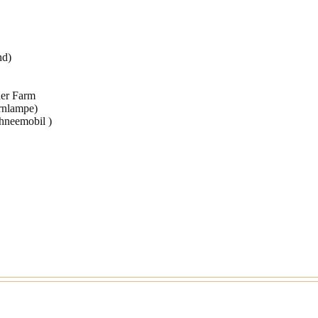
end)
 der Farm
irnlampe)
hneemobil )