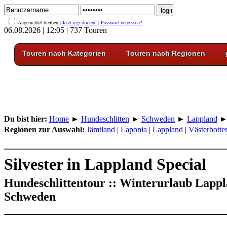
Angemeldet bleiben |
Jetzt registrieren!
|
Passwort vergessen?
06.08.2026 | 12:05 | 737 Touren
Touren nach Kategorien
Touren nach Regionen
Du bist hier:
Home
►
Hundeschlitten
►
Schweden
►
Lappland
Regionen zur Auswahl:
Jämtland
|
Laponia
|
Lappland
|
Västerbotte
Silvester in Lappland Special
Hundeschlittentour :: Winterurlaub Lappl
Schweden