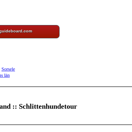
guideboard.com
►
Sorsele
ns län
and :: Schlittenhundetour