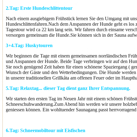
2.Tag:
Erste Hundeschlittentour
Nach einem ausgiebigem Frühstück lernen Sie den Umgang mit unsere
Hundeschlittenfahren.Nach dem Anspannen der Hunde geht es los zur
Tagestour wird ca 22 km lang sein. Wir fahren durch einsame vers
versorgen gemeinsam die Hunde.Sie können sich in der Sauna auf
3+4.Tag:
Huskytouren
Wir beginnen die Tage mit einem gemeinsamen norrländischen Frühst
und Anspannen der Hunde. Beide Tage verbringen wir auf den Hunde
Sie noch genügend Zeit haben für einen schönene Spaziergang ( ger
Wunsch der Gäste und den Wetterbedingungen. Die Hunde werden an
in unserer traditionellen Grillkåta am offenen Feuer oder im Haupt
5.Tag:
Relaxtag... d
ieser Tag dient ganz Ihrer Entspannung.
Wir starten den ersten Tag im Neuen Jahr mit einem schönen Frühstü
Schneeschuhwanderung.Zum Abend hin werden wir unsere holzbeheiz
geniessen können.
Ein wohltuender Saunagang passt herrvorragend
6.Tag:
Schneemobiltour mit Eisfischen