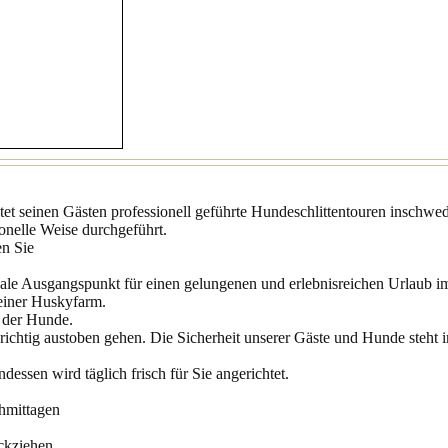
et seinen Gästen professionell geführte Hundeschlittentouren inschwe
nelle Weise durchgeführt.
en Sie
deale Ausgangspunkt für einen gelungenen und erlebnisreichen Urlaub 
 einer Huskyfarm.
 der Hunde.
ichtig austoben gehen. Die Sicherheit unserer Gäste und Hunde steht
ssen wird täglich frisch für Sie angerichtet.
chmittagen
ckziehen,