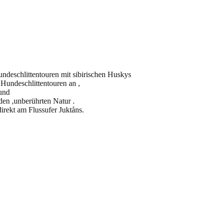
undeschlittentouren mit sibirischen Huskys
 Hundeschlittentouren an ,
 und
den ,unberührten Natur .
rekt am Flussufer Juktåns.