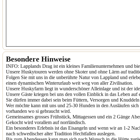
Besondere Hinweise
INFO: Lapplands Drag ist ein kleines Familienunternehmen und biet
Unsere Huskytouren werden ohne Skoter und ohne Lärm auf traditio
Folgen Sie mit uns in die unberührte Natur von Lappland und erleb
einen dynamischen Winterurlaub weit weg von aller Zivilisation.
Unsere Huskyfarm liegt in wunderschöner Alleinlage und ist der i
Unsere Gäste kriegen bei uns den vollen Einblick in das Leben auf
Sie dürfen immer dabei sein beim Füttern, Versorgen und Knuddeln
Wer möchte kann mit uns und 25-30 Hunden in den Ausläufen sich r
vorhanden wo si gebraucht wird.
Gemeinsames grosses Frühstück, Mittagessen und ein 2 Gänge Abende
Gekocht wird vorallem auf norrländisch.
Ein besonderes Erlebnis ist das Eisangeln und wenn wir an 1-2 Na
nach schwedischer alter Tradition Hechtfallen auslegen.
Bis zum Abendessen kann man sich nach Wunsch in die Hütte zurü