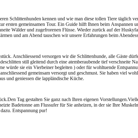
n Schlittenhunden kennen und wie man diese tollen Tiere täglich ver
 ersten gemeinsamen Tour. Ein Guide hilft Ihnen beim Anspannen und S
chneite Wälder und zugefrorenen Flüsse. Wieder zurück auf der Huskyf
wärmen und am Abend tauschen wir unsere Erfahrungen beim Abendess
ück. Anschliessend versorgen wir die Schlittenhunde, alle Gäste dürf
schlitten still gleitend durch eine atemberaubende tief verschneite 
ne würde sie ein Vierbeiner begleiten ) oder für wohltuende Entspann
schliessend gemeinsam versorgt und geschmust. Sie haben viel wohlt
haus und geniessen die lappländische Küche.
ck.Den Tag gestalten Sie ganz nach Ihren eigenen Vorstellungen.Vielle
te Badetonne am Flussufer für Sie anheizen, in der sie Ihre Muskeln
 dazu. Entspannung pur!