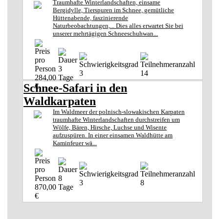
Traumhafte Winterlandschaften, einsame
Bergidylle, Tierspuren im Schnee, gemütliche
Hüttenabende, faszinierende
Naturbeobachtungen,... Dies alles erwartet Sie bei
unserer mehrtägigen Schneeschuhwan...
3
3
14
284,00
Tage
Schnee-Safari in den
€
Waldkarpaten
Im Waldmeer der polnisch-slowakischen Karpaten
traumhafte Winterlandschaften durchstreifen um
Wölfe, Bären, Hirsche, Luchse und Wisente
aufzuspüren. In einer einsamen Waldhütte am
Kaminfeuer wä...
8
3
8
870,00
Tage
€