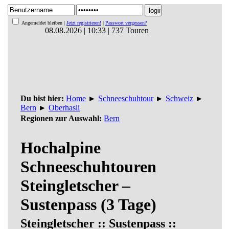
Angemeldet bleiben |
Jetzt registrieren!
|
Passwort vergessen?
08.08.2026 | 10:33 | 737 Touren
Du bist hier:
Home
►
Schneeschuhtour
►
Schweiz
►
Bern
►
Oberhasli
Regionen zur Auswahl:
Bern
Hochalpine
Schneeschuhtouren
Steingletscher –
Sustenpass (3 Tage)
Steingletscher :: Sustenpass ::