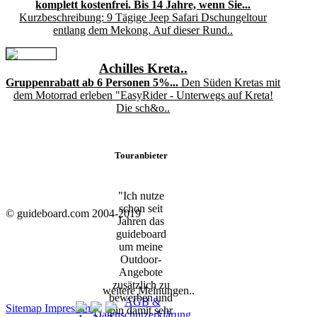
komplett kostenfrei. Bis 14 Jahre, wenn Sie...
Kurzbeschreibung: 9 Tägige Jeep Safari Dschungeltour
entlang dem Mekong. Auf dieser Rund..
Achilles Kreta..
Gruppenrabatt ab 6 Personen 5%...
Den Süden Kretas mit
dem Motorrad erleben "EasyRider - Unterwegs auf Kreta!
Die sch&o..
Touranbieter
"Ich nutze
schon seit
© guideboard.com 2004-2019
Jahren das
guideboard
um meine
Outdoor-
Angebote
zusätzlich zu
weitere Meinungen..
bewerben und
AGB &
Sitemap
Impressum
bin damit sehr
Datenschutzerklärung