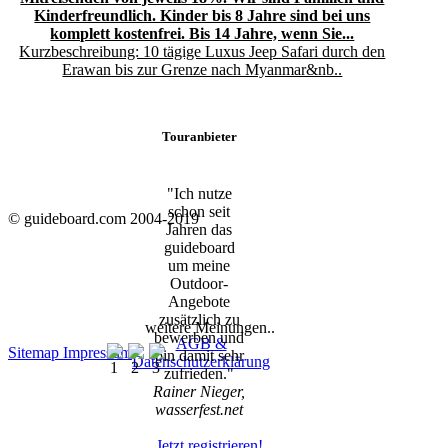
Kinderfreundlich. Kinder bis 8 Jahre sind bei uns
komplett kostenfrei. Bis 14 Jahre, wenn Sie...
Kurzbeschreibung: 10 tägige Luxus Jeep Safari durch den
Erawan bis zur Grenze nach Myanmar&nb..
Touranbieter
"Ich nutze
schon seit
© guideboard.com 2004-2019
Jahren das
guideboard
um meine
Outdoor-
Angebote
zusätzlich zu
weitere Meinungen..
bewerben und
AGB &
Sitemap
Impressum
bin damit sehr
Datenschutzerklärung
zufrieden."
Rainer Nieger,
wasserfest.net
Jetzt registrieren!