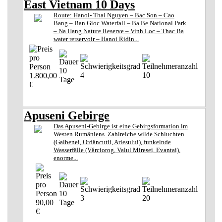
East Vietnam 10 Days
Route: Hanoi- Thai Nguyen – Bac Son – Cao
Bang – Ban Gioc Waterfall – Ba Be National Park
– Na Hang Nature Reserve – Vinh Loc – Thac Ba
water rerservoir – Hanoi Ridin...
10
4
10
1.800,00
Tage
€
Apuseni Gebirge
Das Apuseni-Gebirge ist eine Gebirgsformation im
Westen Rumäniens. Zahlreiche wilde Schluchten
(Galbenei, Ordâncutii, Ariesului), funkelnde
Wasserfälle (Vârciorog, Valul Miresei, Evantai),
enorme...
10
3
20
90,00
Tage
€