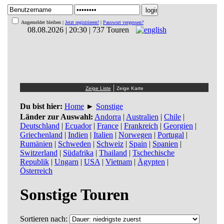
Angemeldet bleiben |
Jetzt registrieren!
|
Passwort vergessen?
08.08.2026 | 20:30 | 737 Touren
|
Du bist hier:
Home
►
Sonstige
Länder zur Auswahl:
Andorra
|
Australien
|
Chile
|
Deutschland
|
Ecuador
|
France
|
Frankreich
|
Georgien
|
Griechenland
|
Indien
|
Italien
|
Norwegen
|
Portugal
|
Rumänien
|
Schweden
|
Schweiz
|
Spain
|
Spanien
|
Switzerland
|
Südafrika
|
Thailand
|
Tschechische
Republik
|
Ungarn
|
USA
|
Vietnam
|
Ägypten
|
Österreich
Sonstige Touren
Sortieren nach: