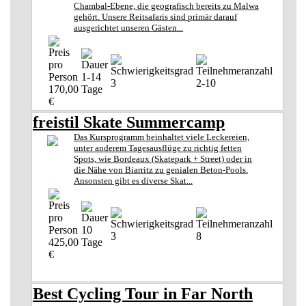
Chambal-Ebene, die geografisch bereits zu Malwa
gehört. Unsere Reitsafaris sind primär darauf
ausgerichtet unseren Gästen...
1-14
3
2-10
170,00
Tage
€
freistil Skate Summercamp
Das Kursprogramm beinhaltet viele Leckereien,
unter anderem Tagesausflüge zu richtig fetten
Spots, wie Bordeaux (Skatepark + Street) oder in
die Nähe von Biarritz zu genialen Beton-Pools.
Ansonsten gibt es diverse Skat...
10
3
8
425,00
Tage
€
Best Cycling Tour in Far North