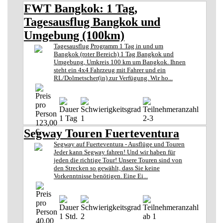
FWT Bangkok: 1 Tag,
Tagesausflug Bangkok und
Umgebung (100km)
Tagesausflug Programm 1 Tag in und um
Bangkok (roter Bereich) 1 Tag Bangkok und
Umgebung, Umkreis 100 km um Bangkok. Ihnen
steht ein 4x4 Fahrzeug mit Fahrer und ein
RL/Dolmetscher(in) zur Verfügung. Wir ho...
1 Tag
1
2-3
123,00
Segway Touren Fuerteventura
€
Segway auf Fuerteventura - Ausflüge und Touren
Jeder kann Segway fahren! Und wir haben für
jeden die richtige Tour! Unsere Touren sind von
den Strecken so gewählt, dass Sie keine
Vorkenntnisse benötigen. Eine Ei...
1 Std.
2
ab 1
40,00