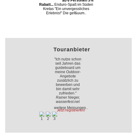
ab 6 Personen 5%
Rabatt...
Enduro-Spaß im Süden
Kretas "Ein unvergessliches
Erlebnis!" Die gef&uum..
Touranbieter
"Ich nutze schon
seit Jahren das
guideboard um
meine Outdoor-
Angebote
zusätzlich zu
bewerben und
bin damit sehr
zufrieden."
Rainer Nieger,
wasserfest.net
weitere Meinungen..
Jetzt registrieren!