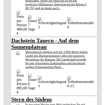
bezeichnet, bietet die Salza bis zu 60 km
herrliches Wildwasser, überwiegend der Klasse I-
III ( IV) und ist damit auch...
7
3
6
489,00
Tage
€
Dachstein Tauern - Auf dem
Sonnenplateau
Majestätisch erheben sich die 3.000 Meter hohen
Gipfel des Dachsteinmassivs über der sonnigen
Hochebene der Ramsau. Die Landschaft begrüßt
Sie mit glitzernden Eiskristallen und leuchtend
weißen Schneehauben.Nach ...
8
3
6-15
895,00
Tage
€
Stern des Südens
In nur einer Woche eine Welt entdecken Sie auf