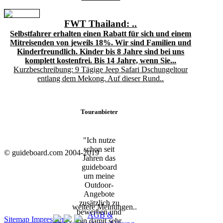
FWT Thailand: ..
Selbstfahrer erhalten einen Rabatt für sich und einem
Mitreisenden von jeweils 18%. Wir sind Familien und
Kinderfreundlich. Kinder bis 8 Jahre sind bei uns
komplett kostenfrei. Bis 14 Jahre, wenn Sie...
Kurzbeschreibung: 9 Tägige Jeep Safari Dschungeltour
entlang dem Mekong. Auf dieser Rund..
Touranbieter
"Ich nutze
schon seit
© guideboard.com 2004-2019
Jahren das
guideboard
um meine
Outdoor-
Angebote
zusätzlich zu
weitere Meinungen..
bewerben und
AGB &
Sitemap
Impressum
bin damit sehr