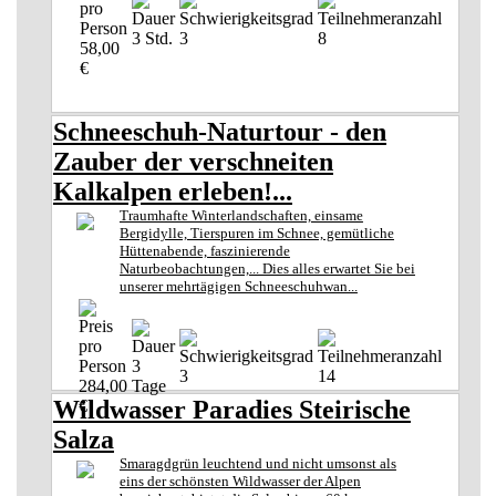
3 Std.
3
8
58,00
€
Schneeschuh-Naturtour - den
Zauber der verschneiten
Kalkalpen erleben!...
Traumhafte Winterlandschaften, einsame
Bergidylle, Tierspuren im Schnee, gemütliche
Hüttenabende, faszinierende
Naturbeobachtungen,... Dies alles erwartet Sie bei
unserer mehrtägigen Schneeschuhwan...
3
3
14
284,00
Tage
Wildwasser Paradies Steirische
€
Salza
Smaragdgrün leuchtend und nicht umsonst als
eins der schönsten Wildwasser der Alpen