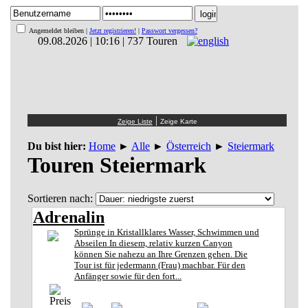
Angemeldet bleiben |
Jetzt registrieren!
|
Passwort vergessen?
09.08.2026 | 10:16 | 737 Touren
|
Du bist hier:
Home
►
Alle
►
Österreich
►
Steiermark
Touren Steiermark
Sortieren nach:
Adrenalin
Sprünge in Kristallklares Wasser, Schwimmen und
Abseilen In diesem, relativ kurzen Canyon
können Sie nahezu an Ihre Grenzen gehen. Die
Tour ist für jedermann (Frau) machbar. Für den
Anfänger sowie für den fort...