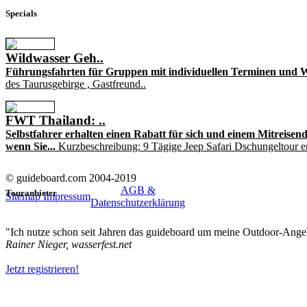
Specials
Wildwasser Geh..
Führungsfahrten für Gruppen mit individuellen Terminen und W
des Taurusgebirge , Gastfreund..
FWT Thailand: ..
Selbstfahrer erhalten einen Rabatt für sich und einem Mitreisend
wenn Sie...
Kurzbeschreibung: 9 Tägige Jeep Safari Dschungeltour 
© guideboard.com 2004-2019
AGB &
Touranbieter
Sitemap
Impressum
Datenschutzerklärung
"Ich nutze schon seit Jahren das guideboard um meine Outdoor-Angeb
Rainer Nieger, wasserfest.net
Jetzt registrieren!