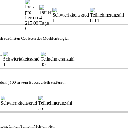
4
1
8-14
215,00
Tage
€
ch schönsten Gebieten der Mecklenburgi...
1
35
orf ( 100 m vom Bootsverleih entfernt...
1
35
ern, Onkel, Tanten, Nichten, Ne...