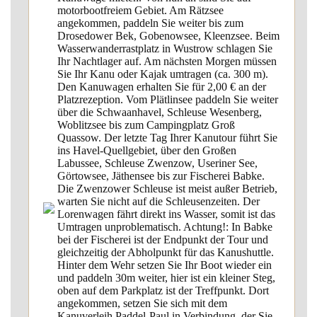
motorbootfreiem Gebiet. Am Rätzsee
angekommen, paddeln Sie weiter bis zum
Drosedower Bek, Gobenowsee, Kleenzsee. Beim
Wasserwanderrastplatz in Wustrow schlagen Sie
Ihr Nachtlager auf. Am nächsten Morgen müssen
Sie Ihr Kanu oder Kajak umtragen (ca. 300 m).
Den Kanuwagen erhalten Sie für 2,00 € an der
Platzrezeption. Vom Plätlinsee paddeln Sie weiter
über die Schwaanhavel, Schleuse Wesenberg,
Woblitzsee bis zum Campingplatz Groß
Quassow. Der letzte Tag Ihrer Kanutour führt Sie
ins Havel-Quellgebiet, über den Großen
Labussee, Schleuse Zwenzow, Useriner See,
Görtowsee, Jäthensee bis zur Fischerei Babke.
Die Zwenzower Schleuse ist meist außer Betrieb,
warten Sie nicht auf die Schleusenzeiten. Der
Lorenwagen fährt direkt ins Wasser, somit ist das
Umtragen unproblematisch. Achtung!: In Babke
bei der Fischerei ist der Endpunkt der Tour und
gleichzeitig der Abholpunkt für das Kanushuttle.
Hinter dem Wehr setzen Sie Ihr Boot wieder ein
und paddeln 30m weiter, hier ist ein kleiner Steg,
oben auf dem Parkplatz ist der Treffpunkt. Dort
angekommen, setzen Sie sich mit dem
Kanuverleih Paddel-Paul in Verbindung, der Sie