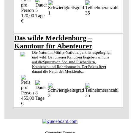
5
1
35
120,00
Tage
€
Das wilde Mecklenburg –
Kanutour für Abenteurer
Die Natur im Müritz-Nationalpark ist usprünglich
und wild. Bei unserer Kanutour begeben wir uns
auf dieSpurenvon See- und Fischadlern,
Kranichen und Rohrdommeln. Der Fokus liegt
darauf die Natur der Mecklenb...
8
2
25
455,00
Tage
€
Gemerkte Touren