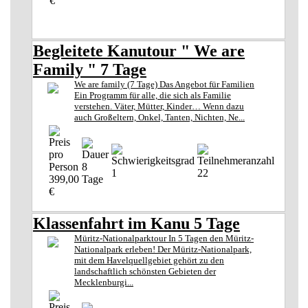
€
Begleitete Kanutour " We are
Family " 7 Tage
We are family (7 Tage) Das Angebot für Familien
Ein Programm für alle, die sich als Familie
verstehen. Väter, Mütter, Kinder… Wenn dazu
auch Großeltern, Onkel, Tanten, Nichten, Ne...
8
1
22
399,00
Tage
€
Klassenfahrt im Kanu 5 Tage
Müritz-Nationalparktour In 5 Tagen den Müritz-
Nationalpark erleben! Der Müritz-Nationalpark,
mit dem Havelquellgebiet gehört zu den
landschaftlich schönsten Gebieten der
Mecklenburgi...