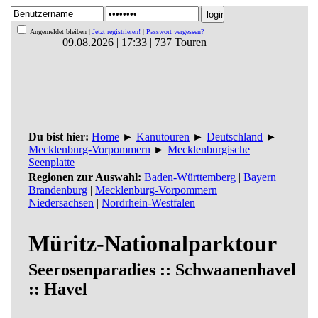
Angemeldet bleiben |
Jetzt registrieren!
|
Passwort vergessen?
09.08.2026 | 17:33 | 737 Touren
Du bist hier:
Home
►
Kanutouren
►
Deutschland
►
Mecklenburg-Vorpommern
►
Mecklenburgische
Seenplatte
Regionen zur Auswahl:
Baden-Württemberg
|
Bayern
|
Brandenburg
|
Mecklenburg-Vorpommern
|
Niedersachsen
|
Nordrhein-Westfalen
Müritz-Nationalparktour
Seerosenparadies :: Schwaanenhavel
:: Havel