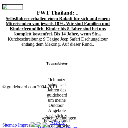
FWT Thailand: ..
Selbstfahrer erhalten einen Rabatt für sich und einem
Mitreisenden von jeweils 18%. Wir sind Familien und
Kinderfreundlich. Kinder bis 8 Jahre sind bei uns
komplett kostenfrei. Bis 14 Jahre, wenn Sie...
Kurzbeschreibung: 9 Tägige Jeep Safari Dschungeltour
entlang dem Mekong. Auf dieser Rund..
Touranbieter
"Ich nutze
schon seit
© guideboard.com 2004-2019
Jahren das
guideboard
um meine
Outdoor-
Angebote
zusätzlich zu
weitere Meinungen..
bewerben und
AGB &
Sitemap
Impressum
bin damit sehr
Datenschutzerklärung