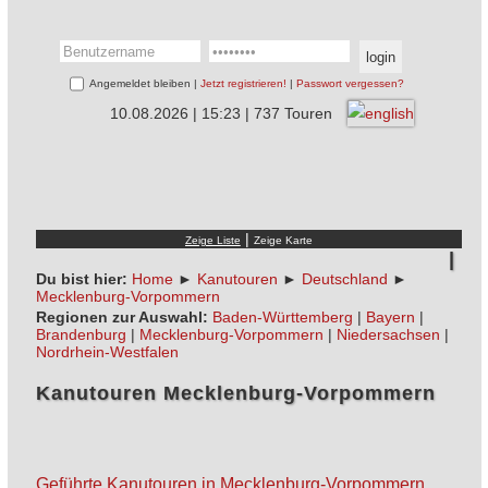
Angemeldet bleiben |
Jetzt registrieren!
|
Passwort vergessen?
10.08.2026 | 15:23 | 737 Touren
|
Du bist hier:
Home
►
Kanutouren
►
Deutschland
►
Mecklenburg-Vorpommern
Regionen zur Auswahl:
Baden-Württemberg
|
Bayern
|
Brandenburg
|
Mecklenburg-Vorpommern
|
Niedersachsen
|
Nordrhein-Westfalen
Kanutouren Mecklenburg-Vorpommern
Geführte Kanutouren in Mecklenburg-Vorpommern