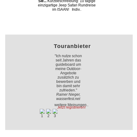
Sie...
Kurzbeschreibung: 10 tägige
einzigartige Jeep Safari Rundreise
im ISAAN! Indiv..
Touranbieter
"Ich nutze schon
seit Jahren das
guideboard um
meine Outdoor-
Angebote
zusätzlich zu
bewerben und
bin damit sehr
zufrieden."
Rainer Nieger,
wasserfest.net
weitere Meinungen..
Jetzt registrieren!