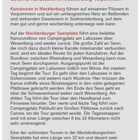
Kanutouren in Mecklenburg
führen auf einsamen Flüssen in
Vorpommern und auf ein umfangreiches Netz an fließenden
und stehenden Gewässern in Südmecklenburg, auf dem
man gut und gerne wochenlang unterwegs sein kann.
Auf der
Mecklenburger Seenplatte
führt eine beliebte
Kanurundtour von Campingplatz am Labussee über
Wesenberg und wieder zurück. Die große Zahl an Seen,
die noch dazu durch kleine Kanäle miteinander verbunden
sind, sind ein ideales Revier für jeden Kanufahrer. Auf der
Rundtour zwischen Rheinsberg und Wesenberg kann man
neun Seen durchqueren. Ausgangspunkt ist der
Campingplatz am Labussee östlich von Mirow. Am zweiten
Tag beginnt die Tour. Es geht über den Labussee in den
Gobenowsee und weitern nach Wustrow. Hier müssen die
Kanus mithilfe eines Bootswagens in den nahe gelegenen
Plätlinsee gebracht werden. Am Ende des Sees geht es
über die Schwanenhavel weiter nach Wesenberg. Am
dritten Tag führt die Tour über den Havelkanal zum
Finowsee hinunter. Der vierte und letzte Tag führt vom
Campingplatz Pelzkuhl am Großen Pälitzsee zurück nach
Canow, wo die Tour gestartet wurde. Die Tagesetappen
sind mit einer Länge zwischen 8 bis 16 Kilometern nicht
sehr anstrengend.
Eine der schönsten Touren in der Mecklenburgischen
Seenplatte hat eine Länge von 32 km und dauert zwei