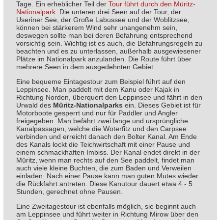
Tage. Ein erheblicher Teil der
Tour führt durch den Müritz-
Nationalpark
. Die unteren drei Seen auf der Tour, der
Useriner See, der Große Labussee und der Woblitzsee,
können bei stärkerem Wind sehr unangenehm sein,
deswegen sollte man bei deren Befahrung entsprechend
vorsichtig sein. Wichtig ist es auch, die Befahrungsregeln zu
beachten und es zu unterlassen, außerhalb ausgewiesener
Plätze im Nationalpark anzulanden. Die Route führt über
mehrere Seen in dem ausgedehnten Gebiet.
Eine bequeme Eintagestour zum Beispiel führt auf den
Leppinsee. Man paddelt mit dem Kanu oder Kajak in
Richtung Norden, überquert den Leppinsee und fährt in den
Urwald des
Müritz-Nationalparks
ein. Dieses Gebiet ist für
Motorboote gesperrt und nur für Paddler und Angler
freigegeben. Man befährt zwei lange und ursprüngliche
Kanalpassagen, welche die Woterfitz und den Carpsee
verbinden und erreicht danach den Bolter Kanal. Am Ende
des Kanals lockt die Teichwirtschaft mit einer Pause und
einem schmackhaften Imbiss. Der Kanal endet direkt in der
Müritz, wenn man rechts auf den See paddelt, findet man
auch viele kleine Buchten, die zum Baden und Verweilen
einladen. Nach einer Pause kann man guten Mutes wieder
die Rückfahrt antreten. Diese Kanutour dauert etwa 4 - 5
Stunden, gerechnet ohne Pausen.
Eine Zweitagestour ist ebenfalls möglich, sie beginnt auch
am Leppinsee und führt weiter in Richtung Mirow über den