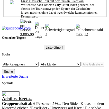
Diese klassische Tour auf dem Yukon River von
Whitehorse nach Dawson City ist für jeden gedacht, der
abseits der Touristenwege den Spuren der Geschichte
folgen möchte, ohne dabei irgendwelche kanutechnischen
Kenntnisse...
20
3
max. 12
2.985,00
Tage
Gemerkte Touren
$
Liste öffnen!
Suche
Erweiterte Suche
Specials
Achilles Kreta..
Gruppenrabatt ab 6 Personen 5%...
Den Süden Kretas mit dem
Motorrad erleben "EasyRider - Unterwegs auf Kreta! Die sch&o..