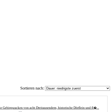
Sortieren nach:
e Gebirgszacken von acht Dreitausendern, historische Dörflein und fl�...