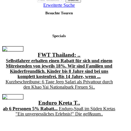
Erweiterte Suche
Besuchte Touren
Specials
FWT Thailand: ..
Selbstfahrer erhalten einen Rabatt für sich und einem
Mitreisenden von jeweils 18%. Wir sind Familien und
Kinderfreundlich. Kinder bis 8 Jahre sind bei uns
komplett kostenfrei. Bis 14 Jahre, wenn ...
Kurzbeschreibung: 6 Tage Jeep Safari als Privattour durch
den Khao Yai Nationalpark Freuen Si..
Enduro Kreta T..
ab 6 Personen 5% Rabatt...
Enduro-Spaß im Süden Kretas
"Ein unvergessliches Erlebnis!" Die gef&uum..