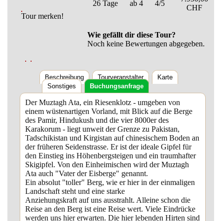
26 Tage
ab 4
4/5
CHF
Tour merken!
Wie gefällt dir diese Tour?
Noch keine Bewertungen abgegeben.
Beschreibung
Tourveranstalter
Karte
Sonstiges
Buchungsanfrage
Der Muztagh Ata, ein Riesenklotz - umgeben von
einem wüstenartigen Vorland, mit Blick auf die Berge
des Pamir, Hindukush und die vier 8000er des
Karakorum - liegt unweit der Grenze zu Pakistan,
Tadschikistan und Kirgistan auf chinesischem Boden an
der früheren Seidenstrasse. Er ist der ideale Gipfel für
den Einstieg ins Höhenbergsteigen und ein traumhafter
Skigipfel. Von den Einheimischen wird der Muztagh
Ata auch "Vater der Eisberge" genannt.
Ein absolut "toller" Berg, wie er hier in der einmaligen
Landschaft steht und eine starke
Anziehungskraft auf uns ausstrahlt. Alleine schon die
Reise an den Berg ist eine Reise wert. Viele Eindrücke
werden uns hier erwarten. Die hier lebenden Hirten sind