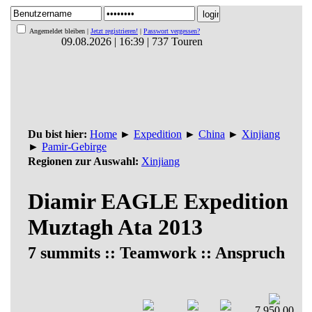
Angemeldet bleiben |
Jetzt registrieren!
|
Passwort vergessen?
09.08.2026 | 16:39 | 737 Touren
Du bist hier:
Home
►
Expedition
►
China
►
Xinjiang
►
Pamir-Gebirge
Regionen zur Auswahl:
Xinjiang
Diamir EAGLE Expedition
Muztagh Ata 2013
7 summits :: Teamwork :: Anspruch
7.950,00