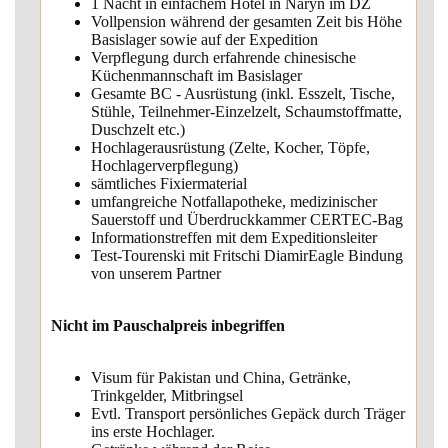
1 Nacht in einfachem Hotel in Naryn im DZ
Vollpension während der gesamten Zeit bis Höhe
Basislager sowie auf der Expedition
Verpflegung durch erfahrende chinesische
Küchenmannschaft im Basislager
Gesamte BC - Ausrüstung (inkl. Esszelt, Tische,
Stühle, Teilnehmer-Einzelzelt, Schaumstoffmatte,
Duschzelt etc.)
Hochlagerausrüstung (Zelte, Kocher, Töpfe,
Hochlagerverpflegung)
sämtliches Fixiermaterial
umfangreiche Notfallapotheke, medizinischer
Sauerstoff und Überdruckkammer CERTEC-Bag
Informationstreffen mit dem Expeditionsleiter
Test-Tourenski mit Fritschi DiamirEagle Bindung
von unserem Partner
Nicht im Pauschalpreis inbegriffen
Visum für Pakistan und China, Getränke,
Trinkgelder, Mitbringsel
Evtl. Transport persönliches Gepäck durch Träger
ins erste Hochlager.