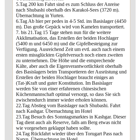
5.Tag 200 km Fahrt sind es zum Schluss der Anreise
nach Shubashi oberhalb des Karakol-Sees (3720 m).
Übernachtung in Yurten.
6.Tag Ab hier per pedes in 4-5 Std. ins Basislager (4450
m). Das große Gepäck wird von Kamelen transportiert.
7. bis 21.Tag 15 Tage stehen nun für die weitere
Akklimatisation, das Erstellen der beiden Hochlager
(5400 m und 6450 m) und die Gipfelbesteigung zur
Verfügung. Ausreichend Zeit um evtl. auch nach einem
ersten missglückten Gipfelversuch noch einen zweiten
zu unternehmen. Die Höhe und die entsprechende
Kälte, aber auch die Eigenverantwortlichkeit oberhalb
des Basislagers beim Transportieren der Ausrüstung und
Erstellen der beiden Hochlager braucht einiges an
(Tat-)Kraft und guter Konstitution. Im Basislager
werden Sie von einer erfahrenen chinesischen
Küchenmannschaft optimal versorgt, so dass Sie sich
zwischendurch immer wieder erholen können.
22.Tag Abstieg vom Basislager nach Shubashi. Fahrt
nach Kashgar. Übernachtung im Hotel
23.Tag Besuch des Sonntagsmarktes in Kashgar. Dieser
Tag dient auch als Reserve, falls am Berg etwas nicht
wie vorgesehen geklappt haben sollte.
24.Tag Rückfahrt wieder über den Torugart Pass nach
Naryn. Übernachtung im Hotel.