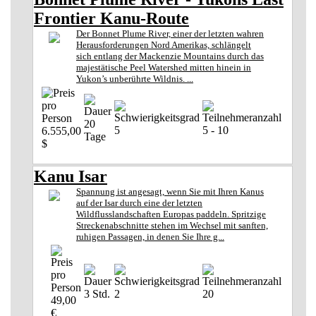
Frontier Kanu-Route
Der Bonnet Plume River, einer der letzten wahren
Herausforderungen Nord Amerikas, schlängelt
sich entlang der Mackenzie Mountains durch das
majestätische Peel Watershed mitten hinein in
Yukon’s unberührte Wildnis. ...
20
5
5 - 10
6.555,00
Tage
$
Kanu Isar
Spannung ist angesagt, wenn Sie mit Ihren Kanus
auf der Isar durch eine der letzten
Wildflusslandschaften Europas paddeln. Spritzige
Streckenabschnitte stehen im Wechsel mit sanften,
ruhigen Passagen, in denen Sie Ihre g...
3 Std.
2
20
49,00
€