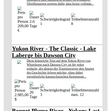
Überflutungen sorgten dafür, dass keine vollstän...
2-6
1
8
209,00
Tage
€
Yukon River - The Classic - Lake
Laberge bis Dawson City
Diese klassische Tour auf dem Yukon River von
Whitehorse nach Dawson City ist für jeden
gedacht, der abseits der Touristenwege den Spuren
der Geschichte folgen möchte, ohne dabei
irgendwelche kanutechnischen Kenntnisse...
20
3
max. 12
2.985,00
Tage
$
Bonnet Plume River - Yukons Last