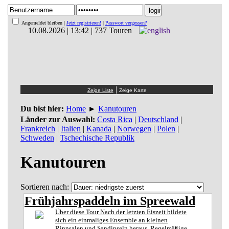
Angemeldet bleiben |
Jetzt registrieren!
|
Passwort vergessen?
10.08.2026 | 13:42 | 737 Touren
|
Du bist hier:
Home
►
Kanutouren
Länder zur Auswahl:
Costa Rica
|
Deutschland
|
Frankreich
|
Italien
|
Kanada
|
Norwegen
|
Polen
|
Schweden
|
Tschechische Republik
Kanutouren
Sortieren nach:
Frühjahrspaddeln im Spreewald
Über diese Tour Nach der letzten Eiszeit bildete
sich ein einmaliges Ensemble an kleinen
Rinnsalen und Sandinseln heraus. Regelmäßige