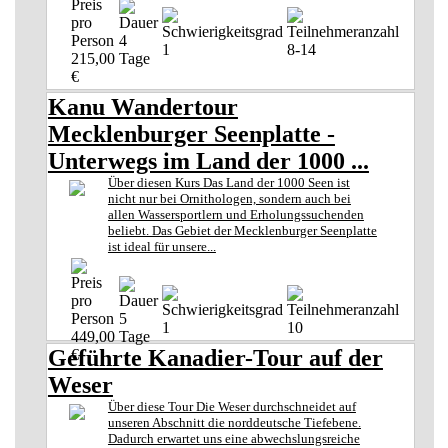
4
1
8-14
215,00
Tage
€
Kanu Wandertour
Mecklenburger Seenplatte -
Unterwegs im Land der 1000 ...
Über diesen Kurs Das Land der 1000 Seen ist
nicht nur bei Ornithologen, sondern auch bei
allen Wassersportlern und Erholungssuchenden
beliebt. Das Gebiet der Mecklenburger Seenplatte
ist ideal für unsere...
5
1
10
449,00
Tage
Geführte Kanadier-Tour auf der
€
Weser
Über diese Tour Die Weser durchschneidet auf
unseren Abschnitt die norddeutsche Tiefebene.
Dadurch erwartet uns eine abwechslungsreiche